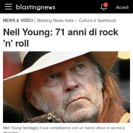
2
Accedi
NEWS & VIDEO
Blasting News Italia
>
Cultura e Spettacoli
Neil Young: 71 anni di rock
'n' roll
Neil Young festeggia il suo compleanno con un nuovo disco in uscita a
dicembre