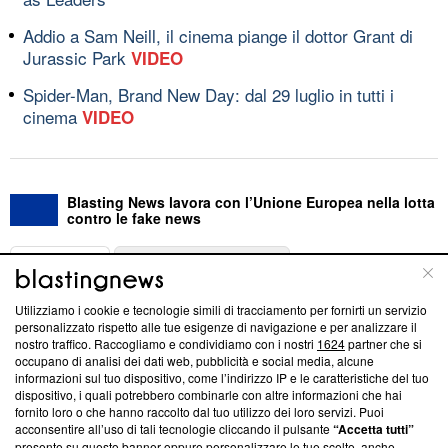
Addio a Sam Neill, il cinema piange il dottor Grant di
Jurassic Park
VIDEO
Spider-Man, Brand New Day: dal 29 luglio in tutti i
cinema
VIDEO
Blasting News lavora con l’Unione Europea nella lotta
contro le fake news
ABOUT
LINEA EDITORIALE
Utilizziamo i cookie e tecnologie simili di tracciamento per fornirti un servizio
Questa sezione offre informazioni trasparenti su Blasting
personalizzato rispetto alle tue esigenze di navigazione e per analizzare il
nostro traffico. Raccogliamo e condividiamo con i nostri
1624
partner che si
News, sui nostri processi editoriali e su come ci impegniamo a
occupano di analisi dei dati web, pubblicità e social media, alcune
creare news di qualità. Inoltre, afferma la nostra aderenza a
informazioni sul tuo dispositivo, come l’indirizzo IP e le caratteristiche del tuo
‘Trust Project - News with Integrity’
Blasting News non è
dispositivo, i quali potrebbero combinarle con altre informazioni che hai
ancora membro del programma, ma ha richiesto di farne
fornito loro o che hanno raccolto dal tuo utilizzo dei loro servizi. Puoi
parte; Trust Project non ha ancora effettuato una verifica di
acconsentire all’uso di tali tecnologie cliccando il pulsante
“Accetta tutti”
conformità agli standard.
presente su questo banner oppure personalizzare le tue scelte, anche