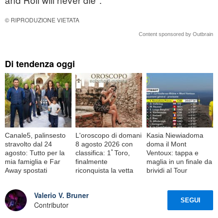
© RIPRODUZIONE VIETATA
Content sponsored by Outbrain
Di tendenza oggi
Canale5, palinsesto
L'oroscopo di domani
Kasia Niewiadoma
stravolto dal 24
8 agosto 2026 con
doma il Mont
agosto: Tutto per la
classifica: 1ﾟToro,
Ventoux: tappa e
mia famiglia e Far
finalmente
maglia in un finale da
Away spostati
riconquista la vetta
brividi al Tour
Valerio V. Bruner
SEGUI
Contributor