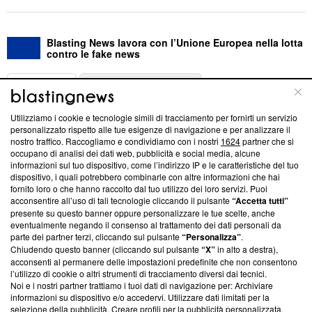
Blasting News lavora con l’Unione Europea nella lotta
contro le fake news
ABOUT
LINEA EDITORIALE
Utilizziamo i cookie e tecnologie simili di tracciamento per fornirti un servizio
Questa sezione offre informazioni trasparenti su Blasting
personalizzato rispetto alle tue esigenze di navigazione e per analizzare il
nostro traffico. Raccogliamo e condividiamo con i nostri
1624
partner che si
News, sui nostri processi editoriali e su come ci impegniamo a
occupano di analisi dei dati web, pubblicità e social media, alcune
creare news di qualità. Inoltre, afferma la nostra aderenza a
informazioni sul tuo dispositivo, come l’indirizzo IP e le caratteristiche del tuo
‘Trust Project - News with Integrity’
Blasting News non è
dispositivo, i quali potrebbero combinarle con altre informazioni che hai
ancora membro del programma, ma ha richiesto di farne
fornito loro o che hanno raccolto dal tuo utilizzo dei loro servizi. Puoi
parte; Trust Project non ha ancora effettuato una verifica di
acconsentire all’uso di tali tecnologie cliccando il pulsante
“Accetta tutti”
conformità agli standard.
presente su questo banner oppure personalizzare le tue scelte, anche
eventualmente negando il consenso al trattamento dei dati personali da
parte dei partner terzi, cliccando sul pulsante
“Personalizza”
.
Su di noi
Chiudendo questo banner (cliccando sul pulsante
“X”
in alto a destra),
acconsenti al permanere delle impostazioni predefinite che non consentono
Team editoriale
l’utilizzo di cookie o altri strumenti di tracciamento diversi dai tecnici.
Noi e i nostri partner trattiamo i tuoi dati di navigazione per: Archiviare
Corporate
informazioni su dispositivo e/o accedervi. Utilizzare dati limitati per la
selezione della pubblicità. Creare profili per la pubblicità personalizzata.