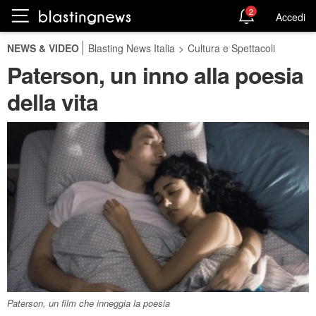
2
Accedi
NEWS & VIDEO
Blasting News Italia
>
Cultura e Spettacoli
Paterson, un inno alla poesia
della vita
Paterson, un film che inneggia la poesia