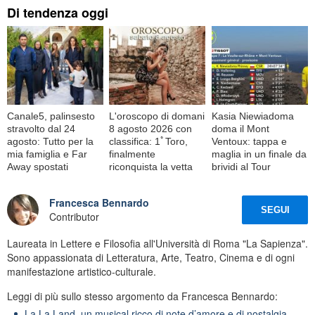
Di tendenza oggi
Canale5, palinsesto
L'oroscopo di domani
Kasia Niewiadoma
stravolto dal 24
8 agosto 2026 con
doma il Mont
agosto: Tutto per la
classifica: 1ﾟToro,
Ventoux: tappa e
mia famiglia e Far
finalmente
maglia in un finale da
Away spostati
riconquista la vetta
brividi al Tour
Francesca Bennardo
SEGUI
Contributor
Laureata in Lettere e Filosofia all'Università di Roma "La Sapienza".
Sono appassionata di Letteratura, Arte, Teatro, Cinema e di ogni
manifestazione artistico-culturale.
Leggi di più sullo stesso argomento da Francesca Bennardo:
La La Land, un musical ricco di note d’amore e di nostalgia