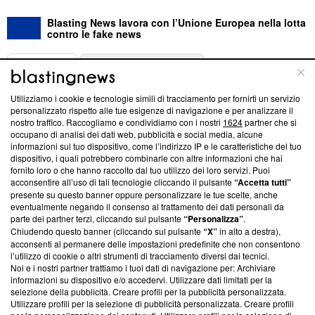
Blasting News lavora con l’Unione Europea nella lotta
contro le fake news
ABOUT
LINEA EDITORIALE
Utilizziamo i cookie e tecnologie simili di tracciamento per fornirti un servizio
Questa sezione offre informazioni trasparenti su Blasting
personalizzato rispetto alle tue esigenze di navigazione e per analizzare il
nostro traffico. Raccogliamo e condividiamo con i nostri
1624
partner che si
News, sui nostri processi editoriali e su come ci impegniamo a
occupano di analisi dei dati web, pubblicità e social media, alcune
creare news di qualità. Inoltre, afferma la nostra aderenza a
informazioni sul tuo dispositivo, come l’indirizzo IP e le caratteristiche del tuo
‘Trust Project - News with Integrity’
Blasting News non è
dispositivo, i quali potrebbero combinarle con altre informazioni che hai
ancora membro del programma, ma ha richiesto di farne
fornito loro o che hanno raccolto dal tuo utilizzo dei loro servizi. Puoi
parte; Trust Project non ha ancora effettuato una verifica di
acconsentire all’uso di tali tecnologie cliccando il pulsante
“Accetta tutti”
conformità agli standard.
presente su questo banner oppure personalizzare le tue scelte, anche
eventualmente negando il consenso al trattamento dei dati personali da
parte dei partner terzi, cliccando sul pulsante
“Personalizza”
.
Su di noi
Chiudendo questo banner (cliccando sul pulsante
“X”
in alto a destra),
acconsenti al permanere delle impostazioni predefinite che non consentono
Team editoriale
l’utilizzo di cookie o altri strumenti di tracciamento diversi dai tecnici.
Noi e i nostri partner trattiamo i tuoi dati di navigazione per: Archiviare
Corporate
informazioni su dispositivo e/o accedervi. Utilizzare dati limitati per la
selezione della pubblicità. Creare profili per la pubblicità personalizzata.
Redazione
Utilizzare profili per la selezione di pubblicità personalizzata. Creare profili