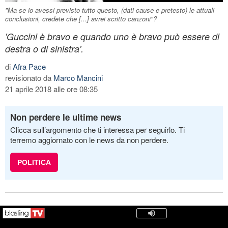
"Ma se io avessi previsto tutto questo, (dati cause e pretesto) le attuali
conclusioni, credete che [...] avrei scritto canzoni"?
'Guccini è bravo e quando uno è bravo può essere di
destra o di sinistra'.
di
Afra Pace
revisionato da
Marco Mancini
21 aprile 2018 alle ore 08:35
Non perdere le ultime news
Clicca sull’argomento che ti interessa per seguirlo. Ti
terremo aggiornato con le news da non perdere.
POLITICA