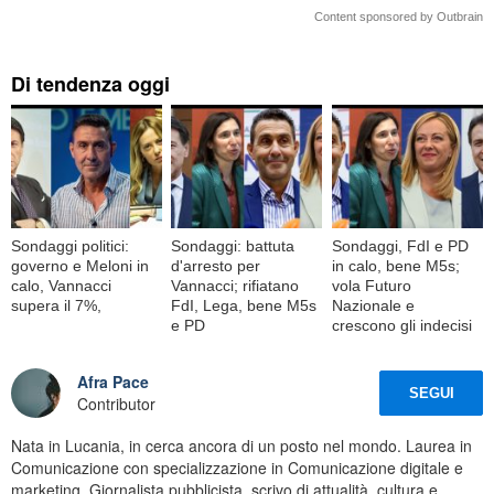
Content sponsored by Outbrain
Di tendenza oggi
Sondaggi politici:
Sondaggi: battuta
Sondaggi, FdI e PD
governo e Meloni in
d'arresto per
in calo, bene M5s;
calo, Vannacci
Vannacci; rifiatano
vola Futuro
supera il 7%,
FdI, Lega, bene M5s
Nazionale e
e PD
crescono gli indecisi
Afra Pace
SEGUI
Contributor
Nata in Lucania, in cerca ancora di un posto nel mondo. Laurea in
Comunicazione con specializzazione in Comunicazione digitale e
marketing. Giornalista pubblicista, scrivo di attualità, cultura e