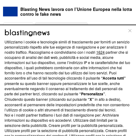
Blasting News lavora con l’Unione Europea nella lotta
contro le fake news
ABOUT
LINEA EDITORIALE
Utilizziamo i cookie e tecnologie simili di tracciamento per fornirti un servizio
Questa sezione offre informazioni trasparenti su Blasting
personalizzato rispetto alle tue esigenze di navigazione e per analizzare il
nostro traffico. Raccogliamo e condividiamo con i nostri
1624
partner che si
News, sui nostri processi editoriali e su come ci impegniamo a
occupano di analisi dei dati web, pubblicità e social media, alcune
creare news di qualità. Inoltre, afferma la nostra aderenza a
informazioni sul tuo dispositivo, come l’indirizzo IP e le caratteristiche del tuo
‘Trust Project - News with Integrity’
Blasting News non è
dispositivo, i quali potrebbero combinarle con altre informazioni che hai
ancora membro del programma, ma ha richiesto di farne
fornito loro o che hanno raccolto dal tuo utilizzo dei loro servizi. Puoi
parte; Trust Project non ha ancora effettuato una verifica di
acconsentire all’uso di tali tecnologie cliccando il pulsante
“Accetta tutti”
conformità agli standard.
presente su questo banner oppure personalizzare le tue scelte, anche
eventualmente negando il consenso al trattamento dei dati personali da
parte dei partner terzi, cliccando sul pulsante
“Personalizza”
.
Su di noi
Chiudendo questo banner (cliccando sul pulsante
“X”
in alto a destra),
acconsenti al permanere delle impostazioni predefinite che non consentono
Team editoriale
l’utilizzo di cookie o altri strumenti di tracciamento diversi dai tecnici.
Noi e i nostri partner trattiamo i tuoi dati di navigazione per: Archiviare
Corporate
informazioni su dispositivo e/o accedervi. Utilizzare dati limitati per la
selezione della pubblicità. Creare profili per la pubblicità personalizzata.
Redazione
Utilizzare profili per la selezione di pubblicità personalizzata. Creare profili
per la personalizzazione dei contenuti. Utilizzare profili per la selezione di