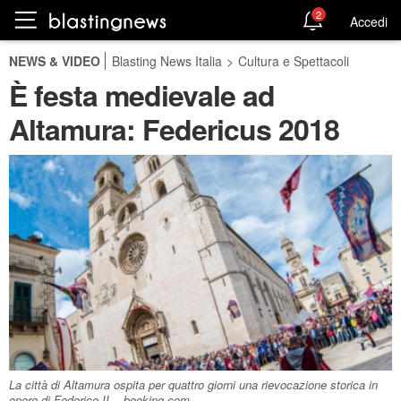
2
Accedi
NEWS & VIDEO
Blasting News Italia
>
Cultura e Spettacoli
È festa medievale ad
Altamura: Federicus 2018
La città di Altamura ospita per quattro giorni una rievocazione storica in
onore di Federico II. - booking.com