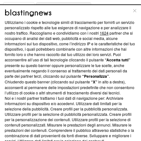
ABOUT
LINEA EDITORIALE
Utilizziamo i cookie e tecnologie simili di tracciamento per fornirti un servizio
Questa sezione offre informazioni trasparenti su Blasting
personalizzato rispetto alle tue esigenze di navigazione e per analizzare il
nostro traffico. Raccogliamo e condividiamo con i nostri
1624
partner che si
News, sui nostri processi editoriali e su come ci impegniamo a
occupano di analisi dei dati web, pubblicità e social media, alcune
creare news di qualità. Inoltre, afferma la nostra aderenza a
informazioni sul tuo dispositivo, come l’indirizzo IP e le caratteristiche del tuo
‘Trust Project - News with Integrity’
Blasting News non è
dispositivo, i quali potrebbero combinarle con altre informazioni che hai
ancora membro del programma, ma ha richiesto di farne
fornito loro o che hanno raccolto dal tuo utilizzo dei loro servizi. Puoi
parte; Trust Project non ha ancora effettuato una verifica di
acconsentire all’uso di tali tecnologie cliccando il pulsante
“Accetta tutti”
conformità agli standard.
presente su questo banner oppure personalizzare le tue scelte, anche
eventualmente negando il consenso al trattamento dei dati personali da
parte dei partner terzi, cliccando sul pulsante
“Personalizza”
.
Su di noi
Chiudendo questo banner (cliccando sul pulsante
“X”
in alto a destra),
acconsenti al permanere delle impostazioni predefinite che non consentono
Team editoriale
l’utilizzo di cookie o altri strumenti di tracciamento diversi dai tecnici.
Noi e i nostri partner trattiamo i tuoi dati di navigazione per: Archiviare
Corporate
informazioni su dispositivo e/o accedervi. Utilizzare dati limitati per la
selezione della pubblicità. Creare profili per la pubblicità personalizzata.
Redazione
Utilizzare profili per la selezione di pubblicità personalizzata. Creare profili
per la personalizzazione dei contenuti. Utilizzare profili per la selezione di
Informativa Privacy
contenuti personalizzati. Misurare le prestazioni degli annunci. Misurare le
prestazioni dei contenuti. Comprendere il pubblico attraverso statistiche o la
Cookie Policy
combinazione di dati provenienti da fonti diverse. Sviluppare e migliorare i
servizi. Utilizzare dati limitati per la selezione dei contenuti.