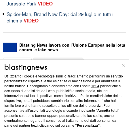
Jurassic Park
VIDEO
Spider-Man, Brand New Day: dal 29 luglio in tutti i
cinema
VIDEO
Blasting News lavora con l’Unione Europea nella lotta
contro le fake news
ABOUT
LINEA EDITORIALE
Utilizziamo i cookie e tecnologie simili di tracciamento per fornirti un servizio
Questa sezione offre informazioni trasparenti su Blasting
personalizzato rispetto alle tue esigenze di navigazione e per analizzare il
nostro traffico. Raccogliamo e condividiamo con i nostri
1624
partner che si
News, sui nostri processi editoriali e su come ci impegniamo a
occupano di analisi dei dati web, pubblicità e social media, alcune
creare news di qualità. Inoltre, afferma la nostra aderenza a
informazioni sul tuo dispositivo, come l’indirizzo IP e le caratteristiche del tuo
‘Trust Project - News with Integrity’
Blasting News non è
dispositivo, i quali potrebbero combinarle con altre informazioni che hai
ancora membro del programma, ma ha richiesto di farne
fornito loro o che hanno raccolto dal tuo utilizzo dei loro servizi. Puoi
parte; Trust Project non ha ancora effettuato una verifica di
acconsentire all’uso di tali tecnologie cliccando il pulsante
“Accetta tutti”
conformità agli standard.
presente su questo banner oppure personalizzare le tue scelte, anche
eventualmente negando il consenso al trattamento dei dati personali da
parte dei partner terzi, cliccando sul pulsante
“Personalizza”
.
Su di noi