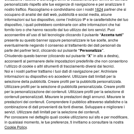
Questa sezione offre informazioni trasparenti su Blasting
personalizzato rispetto alle tue esigenze di navigazione e per analizzare il
nostro traffico. Raccogliamo e condividiamo con i nostri
1624
partner che si
News, sui nostri processi editoriali e su come ci impegniamo a
occupano di analisi dei dati web, pubblicità e social media, alcune
creare news di qualità. Inoltre, afferma la nostra aderenza a
informazioni sul tuo dispositivo, come l’indirizzo IP e le caratteristiche del tuo
‘Trust Project - News with Integrity’
Blasting News non è
dispositivo, i quali potrebbero combinarle con altre informazioni che hai
ancora membro del programma, ma ha richiesto di farne
fornito loro o che hanno raccolto dal tuo utilizzo dei loro servizi. Puoi
parte; Trust Project non ha ancora effettuato una verifica di
acconsentire all’uso di tali tecnologie cliccando il pulsante
“Accetta tutti”
conformità agli standard.
presente su questo banner oppure personalizzare le tue scelte, anche
eventualmente negando il consenso al trattamento dei dati personali da
parte dei partner terzi, cliccando sul pulsante
“Personalizza”
.
Su di noi
Chiudendo questo banner (cliccando sul pulsante
“X”
in alto a destra),
acconsenti al permanere delle impostazioni predefinite che non consentono
Team editoriale
l’utilizzo di cookie o altri strumenti di tracciamento diversi dai tecnici.
Noi e i nostri partner trattiamo i tuoi dati di navigazione per: Archiviare
Corporate
informazioni su dispositivo e/o accedervi. Utilizzare dati limitati per la
selezione della pubblicità. Creare profili per la pubblicità personalizzata.
Redazione
Utilizzare profili per la selezione di pubblicità personalizzata. Creare profili
per la personalizzazione dei contenuti. Utilizzare profili per la selezione di
Informativa Privacy
contenuti personalizzati. Misurare le prestazioni degli annunci. Misurare le
prestazioni dei contenuti. Comprendere il pubblico attraverso statistiche o la
Cookie Policy
combinazione di dati provenienti da fonti diverse. Sviluppare e migliorare i
servizi. Utilizzare dati limitati per la selezione dei contenuti.
Blasting SA, IDI CHE-247.845.224, Via Carlo Frasca, 3 - 6900
Per conoscere nel dettaglio quali cookie utilizziamo sul sito e per modificare,
Lugano (Svizzera) Tel:
+39 0690258937
in qualsiasi momento, le tue preferenze, ti invitiamo a consultare la nostra
Cookie Policy
.
© 2026 Blasting News