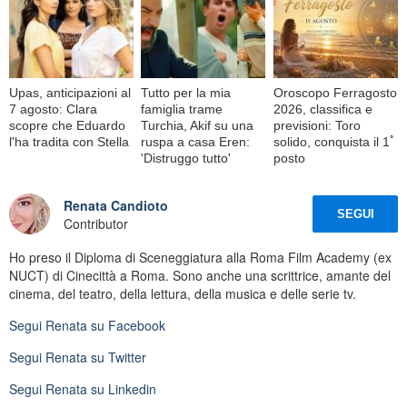
Upas, anticipazioni al
Tutto per la mia
Oroscopo Ferragosto
7 agosto: Clara
famiglia trame
2026, classifica e
scopre che Eduardo
Turchia, Akif su una
previsioni: Toro
l'ha tradita con Stella
ruspa a casa Eren:
solido, conquista il 1ﾟ
'Distruggo tutto'
posto
Renata Candioto
SEGUI
Contributor
Ho preso il Diploma di Sceneggiatura alla Roma Film Academy (ex
NUCT) di Cinecittà a Roma. Sono anche una scrittrice, amante del
cinema, del teatro, della lettura, della musica e delle serie tv.
Segui
Renata
su Facebook
Segui
Renata
su Twitter
Segui
Renata
su Linkedin