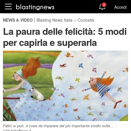
2
Accedi
NEWS & VIDEO
Blasting News Italia
>
Curiosità
La paura delle felicità: 5 modi
per capirla e superarla
Felici si può. 4 cose da imparare dal più importante studio sulla ... -
istitutohoffman.it