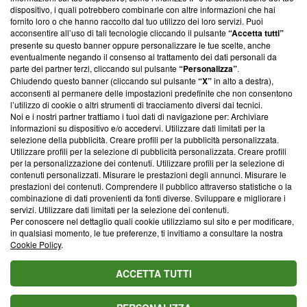
‘Trust Project - News with Integrity’
Blasting News non è
dispositivo, i quali potrebbero combinarle con altre informazioni che hai
fornito loro o che hanno raccolto dal tuo utilizzo dei loro servizi. Puoi
ancora membro del programma, ma ha richiesto di farne
acconsentire all’uso di tali tecnologie cliccando il pulsante
“Accetta tutti”
parte; Trust Project non ha ancora effettuato una verifica di
presente su questo banner oppure personalizzare le tue scelte, anche
conformità agli standard.
eventualmente negando il consenso al trattamento dei dati personali da
parte dei partner terzi, cliccando sul pulsante
“Personalizza”
.
Su di noi
Chiudendo questo banner (cliccando sul pulsante
“X”
in alto a destra),
acconsenti al permanere delle impostazioni predefinite che non consentono
Team editoriale
l’utilizzo di cookie o altri strumenti di tracciamento diversi dai tecnici.
Noi e i nostri partner trattiamo i tuoi dati di navigazione per: Archiviare
Corporate
informazioni su dispositivo e/o accedervi. Utilizzare dati limitati per la
selezione della pubblicità. Creare profili per la pubblicità personalizzata.
Redazione
Utilizzare profili per la selezione di pubblicità personalizzata. Creare profili
per la personalizzazione dei contenuti. Utilizzare profili per la selezione di
Informativa Privacy
contenuti personalizzati. Misurare le prestazioni degli annunci. Misurare le
prestazioni dei contenuti. Comprendere il pubblico attraverso statistiche o la
Cookie Policy
combinazione di dati provenienti da fonti diverse. Sviluppare e migliorare i
servizi. Utilizzare dati limitati per la selezione dei contenuti.
Per conoscere nel dettaglio quali cookie utilizziamo sul sito e per modificare,
Blasting SA, IDI CHE-247.845.224, Via Carlo Frasca, 3 - 6900
in qualsiasi momento, le tue preferenze, ti invitiamo a consultare la nostra
Lugano (Svizzera) Tel:
+39 0690258937
Cookie Policy
.
© 2026 Blasting News
ACCETTA TUTTI