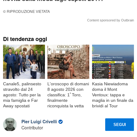
© RIPRODUZIONE VIETATA
Content sponsored by Outbrain
Di tendenza oggi
Canale5, palinsesto
L'oroscopo di domani
Kasia Niewiadoma
stravolto dal 24
8 agosto 2026 con
doma il Mont
agosto: Tutto per la
classifica: 1ﾟToro,
Ventoux: tappa e
mia famiglia e Far
finalmente
maglia in un finale da
Away spostati
riconquista la vetta
brividi al Tour
Pier Luigi Crivelli
SEGUI
Contributor