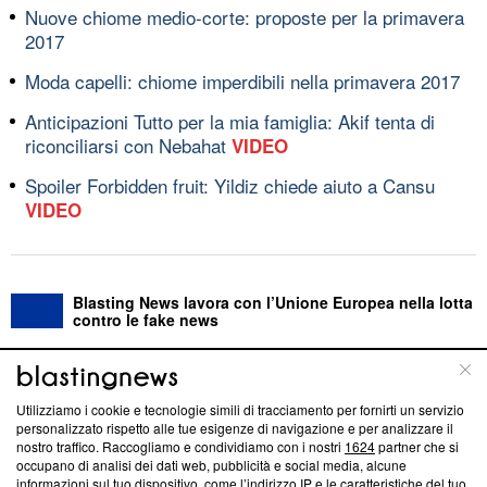
Nuove chiome medio-corte: proposte per la primavera
2017
Moda capelli: chiome imperdibili nella primavera 2017
Anticipazioni Tutto per la mia famiglia: Akif tenta di
riconciliarsi con Nebahat
VIDEO
Spoiler Forbidden fruit: Yildiz chiede aiuto a Cansu
VIDEO
Blasting News lavora con l’Unione Europea nella lotta
contro le fake news
ABOUT
LINEA EDITORIALE
Utilizziamo i cookie e tecnologie simili di tracciamento per fornirti un servizio
personalizzato rispetto alle tue esigenze di navigazione e per analizzare il
Questa sezione offre informazioni trasparenti su Blasting
nostro traffico. Raccogliamo e condividiamo con i nostri
1624
partner che si
News, sui nostri processi editoriali e su come ci impegniamo a
occupano di analisi dei dati web, pubblicità e social media, alcune
creare news di qualità. Inoltre, afferma la nostra aderenza a
informazioni sul tuo dispositivo, come l’indirizzo IP e le caratteristiche del tuo