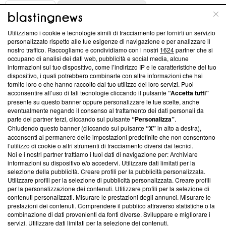
ABOUT
LINEA EDITORIALE
Utilizziamo i cookie e tecnologie simili di tracciamento per fornirti un servizio
Questa sezione offre informazioni trasparenti su Blasting
personalizzato rispetto alle tue esigenze di navigazione e per analizzare il
nostro traffico. Raccogliamo e condividiamo con i nostri
1624
partner che si
News, sui nostri processi editoriali e su come ci impegniamo a
occupano di analisi dei dati web, pubblicità e social media, alcune
creare news di qualità. Inoltre, afferma la nostra aderenza a
informazioni sul tuo dispositivo, come l’indirizzo IP e le caratteristiche del tuo
‘Trust Project - News with Integrity’
Blasting News non è
dispositivo, i quali potrebbero combinarle con altre informazioni che hai
ancora membro del programma, ma ha richiesto di farne
fornito loro o che hanno raccolto dal tuo utilizzo dei loro servizi. Puoi
parte; Trust Project non ha ancora effettuato una verifica di
acconsentire all’uso di tali tecnologie cliccando il pulsante
“Accetta tutti”
conformità agli standard.
presente su questo banner oppure personalizzare le tue scelte, anche
eventualmente negando il consenso al trattamento dei dati personali da
parte dei partner terzi, cliccando sul pulsante
“Personalizza”
.
Su di noi
Chiudendo questo banner (cliccando sul pulsante
“X”
in alto a destra),
acconsenti al permanere delle impostazioni predefinite che non consentono
Team editoriale
l’utilizzo di cookie o altri strumenti di tracciamento diversi dai tecnici.
Noi e i nostri partner trattiamo i tuoi dati di navigazione per: Archiviare
Corporate
informazioni su dispositivo e/o accedervi. Utilizzare dati limitati per la
selezione della pubblicità. Creare profili per la pubblicità personalizzata.
Redazione
Utilizzare profili per la selezione di pubblicità personalizzata. Creare profili
per la personalizzazione dei contenuti. Utilizzare profili per la selezione di
Informativa Privacy
contenuti personalizzati. Misurare le prestazioni degli annunci. Misurare le
prestazioni dei contenuti. Comprendere il pubblico attraverso statistiche o la
Cookie Policy
combinazione di dati provenienti da fonti diverse. Sviluppare e migliorare i
servizi. Utilizzare dati limitati per la selezione dei contenuti.