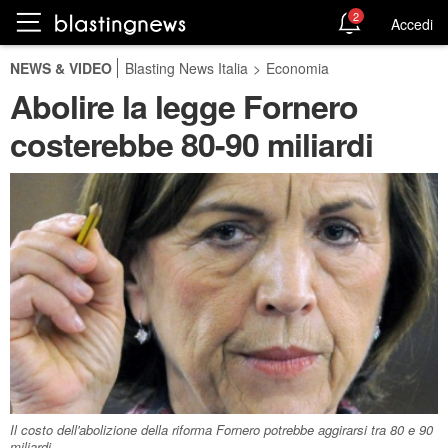
2
Accedi
NEWS & VIDEO
Blasting News Italia
>
Economia
Abolire la legge Fornero
costerebbe 80-90 miliardi
Il costo dell'abolizione della riforma Fornero potrebbe aggirarsi tra 80 e 90
miliardi