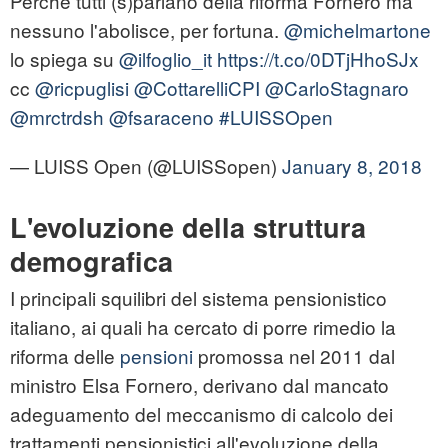
Perché tutti (s)parlano della riforma Fornero ma
nessuno l'abolisce, per fortuna.
@michelmartone
lo spiega su
@ilfoglio_it
https://t.co/0DTjHhoSJx
cc
@ricpuglisi
@CottarelliCPI
@CarloStagnaro
@mrctrdsh
@fsaraceno
#LUISSOpen
— LUISS Open (@LUISSopen)
January 8, 2018
L'evoluzione della struttura
demografica
I principali squilibri del sistema pensionistico
italiano, ai quali ha cercato di porre rimedio la
riforma delle
pensioni
promossa nel 2011 dal
ministro Elsa Fornero, derivano dal mancato
adeguamento del meccanismo di calcolo dei
trattamenti pensionistici all'evoluzione della