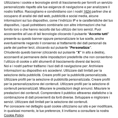
Utilizziamo i cookie e tecnologie simili di tracciamento per fornirti un servizio
Questa sezione offre informazioni trasparenti su Blasting
personalizzato rispetto alle tue esigenze di navigazione e per analizzare il
nostro traffico. Raccogliamo e condividiamo con i nostri
1624
partner che si
News, sui nostri processi editoriali e su come ci impegniamo a
occupano di analisi dei dati web, pubblicità e social media, alcune
creare news di qualità. Inoltre, afferma la nostra aderenza a
informazioni sul tuo dispositivo, come l’indirizzo IP e le caratteristiche del tuo
‘Trust Project - News with Integrity’
Blasting News non è
dispositivo, i quali potrebbero combinarle con altre informazioni che hai
ancora membro del programma, ma ha richiesto di farne
fornito loro o che hanno raccolto dal tuo utilizzo dei loro servizi. Puoi
parte; Trust Project non ha ancora effettuato una verifica di
acconsentire all’uso di tali tecnologie cliccando il pulsante
“Accetta tutti”
conformità agli standard.
presente su questo banner oppure personalizzare le tue scelte, anche
eventualmente negando il consenso al trattamento dei dati personali da
parte dei partner terzi, cliccando sul pulsante
“Personalizza”
.
Su di noi
Chiudendo questo banner (cliccando sul pulsante
“X”
in alto a destra),
acconsenti al permanere delle impostazioni predefinite che non consentono
Team editoriale
l’utilizzo di cookie o altri strumenti di tracciamento diversi dai tecnici.
Noi e i nostri partner trattiamo i tuoi dati di navigazione per: Archiviare
Corporate
informazioni su dispositivo e/o accedervi. Utilizzare dati limitati per la
selezione della pubblicità. Creare profili per la pubblicità personalizzata.
Redazione
Utilizzare profili per la selezione di pubblicità personalizzata. Creare profili
per la personalizzazione dei contenuti. Utilizzare profili per la selezione di
Informativa Privacy
contenuti personalizzati. Misurare le prestazioni degli annunci. Misurare le
prestazioni dei contenuti. Comprendere il pubblico attraverso statistiche o la
Cookie Policy
combinazione di dati provenienti da fonti diverse. Sviluppare e migliorare i
servizi. Utilizzare dati limitati per la selezione dei contenuti.
Blasting SA, IDI CHE-247.845.224, Via Carlo Frasca, 3 - 6900
Per conoscere nel dettaglio quali cookie utilizziamo sul sito e per modificare,
Lugano (Svizzera) Tel:
+39 0690258937
in qualsiasi momento, le tue preferenze, ti invitiamo a consultare la nostra
Cookie Policy
.