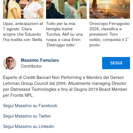
Upas, anticipazioni al
Tutto per la mia
Oroscopo Ferragosto
7 agosto: Clara
famiglia trame
2026, classifica e
scopre che Eduardo
Turchia, Akif su una
previsioni: Toro
l'ha tradita con Stella
ruspa a casa Eren:
solido, conquista il 1ﾟ
'Distruggo tutto'
posto
Massimo Famularo
SEGUI
Contributor
Esperto di Crediti Bancari Non Performing e Membro del Gerson
Lehrman Group Council dal 2009. Attualmente managing Director
per Distressed Technologies e fino al Giugno 2019 Board Member
per Frontis NPL.
Segui
Massimo
su Facebook
Segui
Massimo
su Twitter
Segui
Massimo
su Linkedin