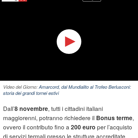
Video del Giorno:
Amarcord, dal Mundialito al Trofeo Berlusconi:
storia dei grandi tornei estivi
Dall’
, tutti i cittadini italiani
8 novembre
maggiorenni, potranno richiedere il
,
Bonus terme
ovvero il contributo fino a
per l’acquisto
200 euro
di servizi termali presso le strutture accreditate.