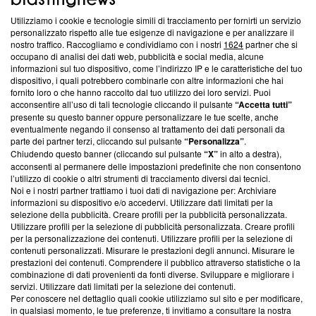
Utilizziamo i cookie e tecnologie simili di tracciamento per fornirti un servizio
Questa sezione offre informazioni trasparenti su Blasting
personalizzato rispetto alle tue esigenze di navigazione e per analizzare il
nostro traffico. Raccogliamo e condividiamo con i nostri
1624
partner che si
News, sui nostri processi editoriali e su come ci impegniamo a
occupano di analisi dei dati web, pubblicità e social media, alcune
creare news di qualità. Inoltre, afferma la nostra aderenza a
informazioni sul tuo dispositivo, come l’indirizzo IP e le caratteristiche del tuo
‘Trust Project - News with Integrity’
Blasting News non è
dispositivo, i quali potrebbero combinarle con altre informazioni che hai
ancora membro del programma, ma ha richiesto di farne
fornito loro o che hanno raccolto dal tuo utilizzo dei loro servizi. Puoi
parte; Trust Project non ha ancora effettuato una verifica di
acconsentire all’uso di tali tecnologie cliccando il pulsante
“Accetta tutti”
conformità agli standard.
presente su questo banner oppure personalizzare le tue scelte, anche
eventualmente negando il consenso al trattamento dei dati personali da
parte dei partner terzi, cliccando sul pulsante
“Personalizza”
.
Su di noi
Chiudendo questo banner (cliccando sul pulsante
“X”
in alto a destra),
acconsenti al permanere delle impostazioni predefinite che non consentono
Team editoriale
l’utilizzo di cookie o altri strumenti di tracciamento diversi dai tecnici.
Noi e i nostri partner trattiamo i tuoi dati di navigazione per: Archiviare
Corporate
informazioni su dispositivo e/o accedervi. Utilizzare dati limitati per la
selezione della pubblicità. Creare profili per la pubblicità personalizzata.
Redazione
Utilizzare profili per la selezione di pubblicità personalizzata. Creare profili
per la personalizzazione dei contenuti. Utilizzare profili per la selezione di
Informativa Privacy
contenuti personalizzati. Misurare le prestazioni degli annunci. Misurare le
prestazioni dei contenuti. Comprendere il pubblico attraverso statistiche o la
Cookie Policy
combinazione di dati provenienti da fonti diverse. Sviluppare e migliorare i
servizi. Utilizzare dati limitati per la selezione dei contenuti.
Blasting SA, IDI CHE-247.845.224, Via Carlo Frasca, 3 - 6900
Per conoscere nel dettaglio quali cookie utilizziamo sul sito e per modificare,
Lugano (Svizzera) Tel:
+39 0690258937
in qualsiasi momento, le tue preferenze, ti invitiamo a consultare la nostra