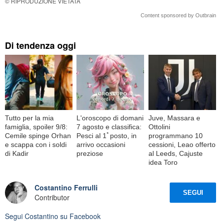
© RIPRODUZIONE VIETATA
Content sponsored by Outbrain
Di tendenza oggi
Tutto per la mia
L'oroscopo di domani
Juve, Massara e
famiglia, spoiler 9/8:
7 agosto e classifica:
Ottolini
Cemile spinge Orhan
Pesci al 1ﾟposto, in
programmano 10
e scappa con i soldi
arrivo occasioni
cessioni, Leao offerto
di Kadir
preziose
al Leeds, Cajuste
idea Toro
Costantino Ferrulli
SEGUI
Contributor
Segui
Costantino
su Facebook