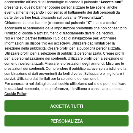
acconsentire all’uso di tali tecnologie cliccando il pulsante
“Accetta tutti”
SEGUI
Video Maker
presente su questo banner oppure personalizzare le tue scelte, anche
eventualmente negando il consenso al trattamento dei dati personali da
parte dei partner terzi, cliccando sul pulsante
“Personalizza”
.
Chiudendo questo banner (cliccando sul pulsante
“X”
in alto a destra),
acconsenti al permanere delle impostazioni predefinite che non consentono
l’utilizzo di cookie o altri strumenti di tracciamento diversi dai tecnici.
Questo articolo è stato curato e verificato da
Noi e i nostri partner trattiamo i tuoi dati di navigazione per: Archiviare
Massimiliano Mattiello
informazioni su dispositivo e/o accedervi. Utilizzare dati limitati per la
selezione della pubblicità. Creare profili per la pubblicità personalizzata.
Revisore della news
Utilizzare profili per la selezione di pubblicità personalizzata. Creare profili
per la personalizzazione dei contenuti. Utilizzare profili per la selezione di
contenuti personalizzati. Misurare le prestazioni degli annunci. Misurare le
prestazioni dei contenuti. Comprendere il pubblico attraverso statistiche o la
combinazione di dati provenienti da fonti diverse. Sviluppare e migliorare i
Suggerisci una correzione
servizi. Utilizzare dati limitati per la selezione dei contenuti.
Per conoscere nel dettaglio quali cookie utilizziamo sul sito e per modificare,
Valuta il titolo di questo articolo
in qualsiasi momento, le tue preferenze, ti invitiamo a consultare la nostra
Cookie Policy
.
ACCETTA TUTTI
Blasting News consiglia
PERSONALIZZA
Upas, anticipazioni al 7 agosto: Clara scopre che
Eduardo l'ha tradita con Stella