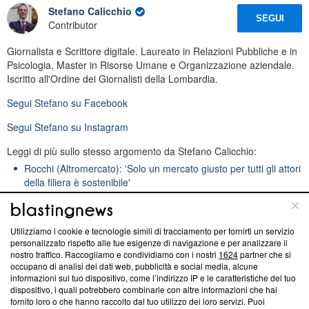
Stefano Calicchio
SEGUI
Contributor
Giornalista e Scrittore digitale. Laureato in Relazioni Pubbliche e in
Psicologia, Master in Risorse Umane e Organizzazione aziendale.
Iscritto all'Ordine dei Giornalisti della Lombardia.
Segui
Stefano
su Facebook
Segui
Stefano
su Instagram
Leggi di più sullo stesso argomento da Stefano Calicchio:
Rocchi (Altromercato): 'Solo un mercato giusto per tutti gli attori
della filiera è sostenibile'
Garbagnati: un pasto caldo è il nostro impegno verso persone
sole e ai margini della società
Carpini (Area-Dog): per superare l’alimentazione industriale
Utilizziamo i cookie e tecnologie simili di tracciamento per fornirti un servizio
personalizzato rispetto alle tue esigenze di navigazione e per analizzare il
creato un prodotto da zero
nostro traffico. Raccogliamo e condividiamo con i nostri
1624
partner che si
occupano di analisi dei dati web, pubblicità e social media, alcune
informazioni sul tuo dispositivo, come l’indirizzo IP e le caratteristiche del tuo
dispositivo, i quali potrebbero combinarle con altre informazioni che hai
fornito loro o che hanno raccolto dal tuo utilizzo dei loro servizi. Puoi
Pier Luigi Crivelli