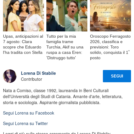
Upas, anticipazioni al
Tutto per la mia
Oroscopo Ferragosto
7 agosto: Clara
famiglia trame
2026, classifica e
scopre che Eduardo
Turchia, Akif su una
previsioni: Toro
l'ha tradita con Stella
ruspa a casa Eren:
solido, conquista il 1ﾟ
'Distruggo tutto'
posto
Lorena Di Stabile
SEGUI
Contributor
Nata a Comiso, classe 1992, laureanda in Beni Culturali
dell'Università degli Studi di Catania. Amante d'arte, letteratura,
storia e sociologia. Aspirante giornalista pubblicista.
Segui
Lorena
su Facebook
Segui
Lorena
su Twitter
Leggi di più sullo stesso argomento da Lorena Di Stabile: