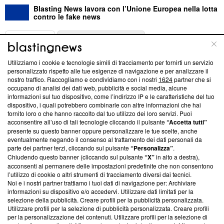
Blasting News lavora con l’Unione Europea nella lotta
contro le fake news
ABOUT
LINEA EDITORIALE
Utilizziamo i cookie e tecnologie simili di tracciamento per fornirti un servizio
Questa sezione offre informazioni trasparenti su Blasting
personalizzato rispetto alle tue esigenze di navigazione e per analizzare il
nostro traffico. Raccogliamo e condividiamo con i nostri
1624
partner che si
News, sui nostri processi editoriali e su come ci impegniamo a
occupano di analisi dei dati web, pubblicità e social media, alcune
creare news di qualità. Inoltre, afferma la nostra aderenza a
informazioni sul tuo dispositivo, come l’indirizzo IP e le caratteristiche del tuo
‘Trust Project - News with Integrity’
Blasting News non è
dispositivo, i quali potrebbero combinarle con altre informazioni che hai
ancora membro del programma, ma ha richiesto di farne
fornito loro o che hanno raccolto dal tuo utilizzo dei loro servizi. Puoi
parte; Trust Project non ha ancora effettuato una verifica di
acconsentire all’uso di tali tecnologie cliccando il pulsante
“Accetta tutti”
conformità agli standard.
presente su questo banner oppure personalizzare le tue scelte, anche
eventualmente negando il consenso al trattamento dei dati personali da
parte dei partner terzi, cliccando sul pulsante
“Personalizza”
.
Su di noi
Chiudendo questo banner (cliccando sul pulsante
“X”
in alto a destra),
acconsenti al permanere delle impostazioni predefinite che non consentono
Team editoriale
l’utilizzo di cookie o altri strumenti di tracciamento diversi dai tecnici.
Noi e i nostri partner trattiamo i tuoi dati di navigazione per: Archiviare
Corporate
informazioni su dispositivo e/o accedervi. Utilizzare dati limitati per la
selezione della pubblicità. Creare profili per la pubblicità personalizzata.
Redazione
Utilizzare profili per la selezione di pubblicità personalizzata. Creare profili
per la personalizzazione dei contenuti. Utilizzare profili per la selezione di
Informativa Privacy