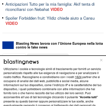
Anticipazioni Tutto per la mia famiglia: Akif tenta di
riconciliarsi con Nebahat
VIDEO
Spoiler Forbidden fruit: Yildiz chiede aiuto a Cansu
VIDEO
Blasting News lavora con l’Unione Europea nella lotta
contro le fake news
ABOUT
LINEA EDITORIALE
Utilizziamo i cookie e tecnologie simili di tracciamento per fornirti un servizio
Questa sezione offre informazioni trasparenti su Blasting
personalizzato rispetto alle tue esigenze di navigazione e per analizzare il
nostro traffico. Raccogliamo e condividiamo con i nostri
1624
partner che si
News, sui nostri processi editoriali e su come ci impegniamo a
occupano di analisi dei dati web, pubblicità e social media, alcune
creare news di qualità. Inoltre, afferma la nostra aderenza a
informazioni sul tuo dispositivo, come l’indirizzo IP e le caratteristiche del tuo
‘Trust Project - News with Integrity’
Blasting News non è
dispositivo, i quali potrebbero combinarle con altre informazioni che hai
ancora membro del programma, ma ha richiesto di farne
fornito loro o che hanno raccolto dal tuo utilizzo dei loro servizi. Puoi
parte; Trust Project non ha ancora effettuato una verifica di
acconsentire all’uso di tali tecnologie cliccando il pulsante
“Accetta tutti”
conformità agli standard.
presente su questo banner oppure personalizzare le tue scelte, anche
eventualmente negando il consenso al trattamento dei dati personali da