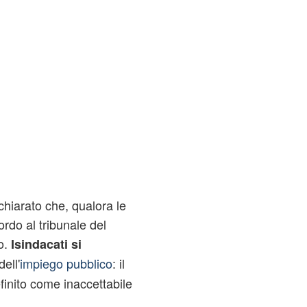
chiarato che, qualora le
rdo al tribunale del
o.
I
sindacati si
ell'
impiego pubblico
: il
inito come inaccettabile