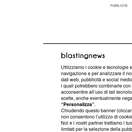
Utilizziamo i cookie e tecnologie s
navigazione e per analizzare il no
dati web, pubblicità e social media,
i quali potrebbero combinarle con a
acconsentire all’uso di tali tecnol
scelte, anche eventualmente negand
Anief e sindacati con
“Personalizza”
.
Chiudendo questo banner (clicca
per il rinnovo contratt
non consentono l’utilizzo di cookie 
Noi e i nostri partner trattiamo i t
La proposta del Governo è consider
limitati per la selezione della pubb