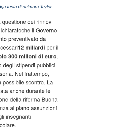
dge tenta di calmare Taylor
a questione dei rinnovi
 dichiaratoche il Governo
nto preventivato da
cessari
per il
12 miliardi
.
lo 300 milioni di euro
degli stipendi pubblici
isoria. Nel frattempo,
 possibile scontro. La
tata anche durante le
ione della riforma Buona
anza al piano assunzioni
gli insegnanti
icolare.