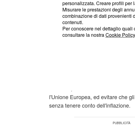
misera se paragonata a quanto è st
personalizzata. Creare profili per 
Misurare le prestazioni degli annun
dall'Anief per il rinnovo dei contratt
combinazione di dati provenienti da 
quale si dibatte da tempo e che ri
contenuti.
un intervento deciso per una soluzio
Per conoscere nel dettaglio quali c
consultare la nostra
Cookie Policy
questione. Come già anticipato, il
ad utilizzare 300 milioni di euro per 
permetterebbero un aumento degli s
. Tale cifra appare da
euro mensili
paragonata ai 12 miliardi che l'Anie
necessari per poter rispettare la pe
dell'IPCA, l'Indice dei Prezzi al C
l'Unione Europea, ed evitare che gli
senza tenere conto dell'inflazione.