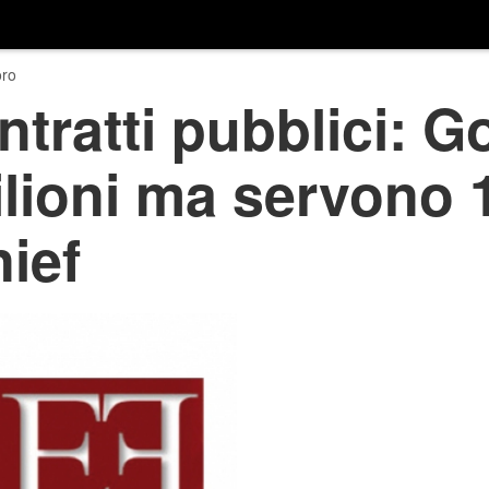
ro
tratti pubblici: G
ilioni ma servono 1
ief