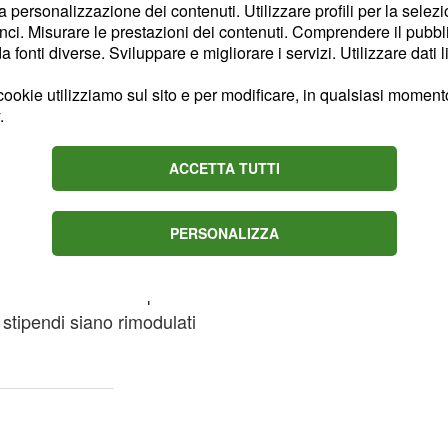
ato preventivato
la personalizzazione dei contenuti. Utilizzare profili per la selez
ci. Misurare le prestazioni dei contenuti. Comprendere il pubblic
i pubblici, un nodo sul
fonti diverse. Sviluppare e migliorare i servizi. Utilizzare dati l
chiede necessariamente
ne definitiva della
ookie utilizziamo sul sito e per modificare, in qualsiasi momento,
.
 Governo sarebbe pronto
il rinnovo, soldi che
ACCETTA TUTTI
tipendi pari a
soli 10
vvero troppo bassa se
PERSONALIZZA
f ha indicatocome
rcentuale fissata al 9,6%
onsumo Armonizzato per
 stipendi siano rimodulati