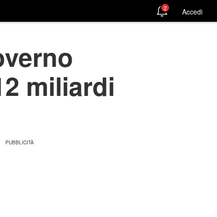
2
Accedi
overno
2 miliardi