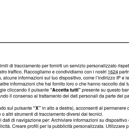
imili di tracciamento per fornirti un servizio personalizzato rispe
stro traffico. Raccogliamo e condividiamo con i nostri
1624
partn
 alcune informazioni sul tuo dispositivo, come l’indirizzo IP e le 
ltre informazioni che hai fornito loro o che hanno raccolto dal tuo
ogie cliccando il pulsante
“Accetta tutti”
presente su questo ban
o il consenso al trattamento dei dati personali da parte dei par
tro il Governo
ndo sul pulsante
“X”
in alto a destra), acconsenti al permanere 
i pubblici
o altri strumenti di tracciamento diversi dai tecnici.
uoi dati di navigazione per: Archiviare informazioni su dispositivo 
ata davvero troppo
licità. Creare profili per la pubblicità personalizzata. Utilizzare p