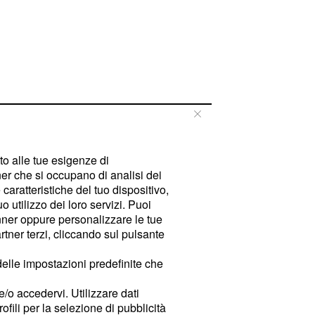
tto alle tue esigenze di
er che si occupano di analisi dei
caratteristiche del tuo dispositivo,
 utilizzo dei loro servizi. Puoi
ner oppure personalizzare le tue
tner terzi, cliccando sul pulsante
delle impostazioni predefinite che
e/o accedervi. Utilizzare dati
rofili per la selezione di pubblicità