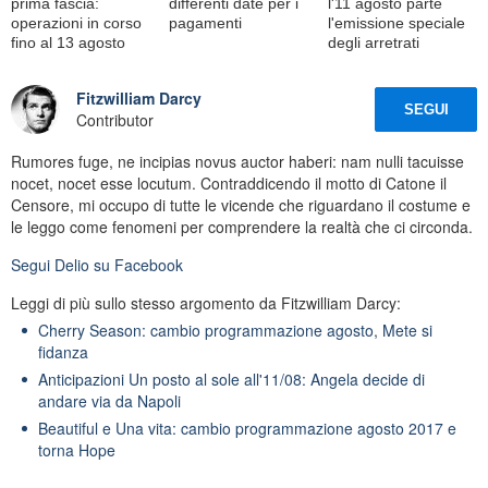
prima fascia:
differenti date per i
l'11 agosto parte
operazioni in corso
pagamenti
l'emissione speciale
fino al 13 agosto
degli arretrati
Fitzwilliam Darcy
SEGUI
Contributor
Rumores fuge, ne incipias novus auctor haberi: nam nulli tacuisse
nocet, nocet esse locutum. Contraddicendo il motto di Catone il
Censore, mi occupo di tutte le vicende che riguardano il costume e
le leggo come fenomeni per comprendere la realtà che ci circonda.
Segui
Delio
su Facebook
Leggi di più sullo stesso argomento da Fitzwilliam Darcy:
Cherry Season: cambio programmazione agosto, Mete si
fidanza
Anticipazioni Un posto al sole all'11/08: Angela decide di
andare via da Napoli
Beautiful e Una vita: cambio programmazione agosto 2017 e
torna Hope