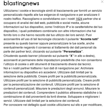
ABOUT
LINEA EDITORIALE
Utilizziamo i cookie e tecnologie simili di tracciamento per fornirti un servizio
Questa sezione offre informazioni trasparenti su Blasting
personalizzato rispetto alle tue esigenze di navigazione e per analizzare il
nostro traffico. Raccogliamo e condividiamo con i nostri
1624
partner che si
News, sui nostri processi editoriali e su come ci impegniamo a
occupano di analisi dei dati web, pubblicità e social media, alcune
creare news di qualità. Inoltre, afferma la nostra aderenza a
informazioni sul tuo dispositivo, come l’indirizzo IP e le caratteristiche del tuo
‘Trust Project - News with Integrity’
Blasting News non è
dispositivo, i quali potrebbero combinarle con altre informazioni che hai
ancora membro del programma, ma ha richiesto di farne
fornito loro o che hanno raccolto dal tuo utilizzo dei loro servizi. Puoi
parte; Trust Project non ha ancora effettuato una verifica di
acconsentire all’uso di tali tecnologie cliccando il pulsante
“Accetta tutti”
conformità agli standard.
presente su questo banner oppure personalizzare le tue scelte, anche
eventualmente negando il consenso al trattamento dei dati personali da
parte dei partner terzi, cliccando sul pulsante
“Personalizza”
.
Su di noi
Chiudendo questo banner (cliccando sul pulsante
“X”
in alto a destra),
acconsenti al permanere delle impostazioni predefinite che non consentono
Team editoriale
l’utilizzo di cookie o altri strumenti di tracciamento diversi dai tecnici.
Noi e i nostri partner trattiamo i tuoi dati di navigazione per: Archiviare
Corporate
informazioni su dispositivo e/o accedervi. Utilizzare dati limitati per la
selezione della pubblicità. Creare profili per la pubblicità personalizzata.
Redazione
Utilizzare profili per la selezione di pubblicità personalizzata. Creare profili
per la personalizzazione dei contenuti. Utilizzare profili per la selezione di
Informativa Privacy
contenuti personalizzati. Misurare le prestazioni degli annunci. Misurare le
prestazioni dei contenuti. Comprendere il pubblico attraverso statistiche o la
Cookie Policy
combinazione di dati provenienti da fonti diverse. Sviluppare e migliorare i
servizi. Utilizzare dati limitati per la selezione dei contenuti.
Blasting SA, IDI CHE-247.845.224, Via Carlo Frasca, 3 - 6900
Per conoscere nel dettaglio quali cookie utilizziamo sul sito e per modificare,