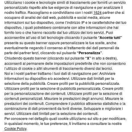
Utilizziamo i cookie e tecnologie simili di tracciamento per fornirti un servizio
Questa sezione offre informazioni trasparenti su Blasting
personalizzato rispetto alle tue esigenze di navigazione e per analizzare il
nostro traffico. Raccogliamo e condividiamo con i nostri
1624
partner che si
News, sui nostri processi editoriali e su come ci impegniamo a
occupano di analisi dei dati web, pubblicità e social media, alcune
creare news di qualità. Inoltre, afferma la nostra aderenza a
informazioni sul tuo dispositivo, come l’indirizzo IP e le caratteristiche del tuo
‘Trust Project - News with Integrity’
Blasting News non è
dispositivo, i quali potrebbero combinarle con altre informazioni che hai
ancora membro del programma, ma ha richiesto di farne
fornito loro o che hanno raccolto dal tuo utilizzo dei loro servizi. Puoi
parte; Trust Project non ha ancora effettuato una verifica di
acconsentire all’uso di tali tecnologie cliccando il pulsante
“Accetta tutti”
conformità agli standard.
presente su questo banner oppure personalizzare le tue scelte, anche
eventualmente negando il consenso al trattamento dei dati personali da
parte dei partner terzi, cliccando sul pulsante
“Personalizza”
.
Su di noi
Chiudendo questo banner (cliccando sul pulsante
“X”
in alto a destra),
acconsenti al permanere delle impostazioni predefinite che non consentono
Team editoriale
l’utilizzo di cookie o altri strumenti di tracciamento diversi dai tecnici.
Noi e i nostri partner trattiamo i tuoi dati di navigazione per: Archiviare
Corporate
informazioni su dispositivo e/o accedervi. Utilizzare dati limitati per la
selezione della pubblicità. Creare profili per la pubblicità personalizzata.
Redazione
Utilizzare profili per la selezione di pubblicità personalizzata. Creare profili
per la personalizzazione dei contenuti. Utilizzare profili per la selezione di
Informativa Privacy
contenuti personalizzati. Misurare le prestazioni degli annunci. Misurare le
prestazioni dei contenuti. Comprendere il pubblico attraverso statistiche o la
Cookie Policy
combinazione di dati provenienti da fonti diverse. Sviluppare e migliorare i
servizi. Utilizzare dati limitati per la selezione dei contenuti.
Blasting SA, IDI CHE-247.845.224, Via Carlo Frasca, 3 - 6900
Per conoscere nel dettaglio quali cookie utilizziamo sul sito e per modificare,
Lugano (Svizzera) Tel:
+39 0690258937
in qualsiasi momento, le tue preferenze, ti invitiamo a consultare la nostra
Cookie Policy
.