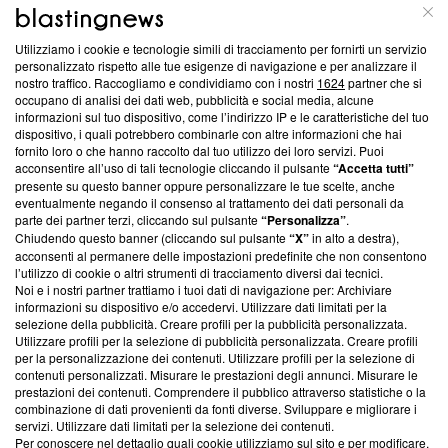
ABOUT
LINEA EDITORIALE
Utilizziamo i cookie e tecnologie simili di tracciamento per fornirti un servizio
Questa sezione offre informazioni trasparenti su Blasting
personalizzato rispetto alle tue esigenze di navigazione e per analizzare il
nostro traffico. Raccogliamo e condividiamo con i nostri
1624
partner che si
News, sui nostri processi editoriali e su come ci impegniamo a
occupano di analisi dei dati web, pubblicità e social media, alcune
creare news di qualità. Inoltre, afferma la nostra aderenza a
informazioni sul tuo dispositivo, come l’indirizzo IP e le caratteristiche del tuo
‘Trust Project - News with Integrity’
Blasting News non è
dispositivo, i quali potrebbero combinarle con altre informazioni che hai
ancora membro del programma, ma ha richiesto di farne
fornito loro o che hanno raccolto dal tuo utilizzo dei loro servizi. Puoi
parte; Trust Project non ha ancora effettuato una verifica di
acconsentire all’uso di tali tecnologie cliccando il pulsante
“Accetta tutti”
conformità agli standard.
presente su questo banner oppure personalizzare le tue scelte, anche
eventualmente negando il consenso al trattamento dei dati personali da
parte dei partner terzi, cliccando sul pulsante
“Personalizza”
.
Su di noi
Chiudendo questo banner (cliccando sul pulsante
“X”
in alto a destra),
acconsenti al permanere delle impostazioni predefinite che non consentono
Team editoriale
l’utilizzo di cookie o altri strumenti di tracciamento diversi dai tecnici.
Noi e i nostri partner trattiamo i tuoi dati di navigazione per: Archiviare
Corporate
informazioni su dispositivo e/o accedervi. Utilizzare dati limitati per la
selezione della pubblicità. Creare profili per la pubblicità personalizzata.
Redazione
Utilizzare profili per la selezione di pubblicità personalizzata. Creare profili
per la personalizzazione dei contenuti. Utilizzare profili per la selezione di
Informativa Privacy
contenuti personalizzati. Misurare le prestazioni degli annunci. Misurare le
prestazioni dei contenuti. Comprendere il pubblico attraverso statistiche o la
Cookie Policy
combinazione di dati provenienti da fonti diverse. Sviluppare e migliorare i
servizi. Utilizzare dati limitati per la selezione dei contenuti.
Blasting SA, IDI CHE-247.845.224, Via Carlo Frasca, 3 - 6900
Per conoscere nel dettaglio quali cookie utilizziamo sul sito e per modificare,