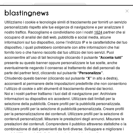
ABOUT
LINEA EDITORIALE
Utilizziamo i cookie e tecnologie simili di tracciamento per fornirti un servizio
Questa sezione offre informazioni trasparenti su Blasting
personalizzato rispetto alle tue esigenze di navigazione e per analizzare il
nostro traffico. Raccogliamo e condividiamo con i nostri
1624
partner che si
News, sui nostri processi editoriali e su come ci impegniamo a
occupano di analisi dei dati web, pubblicità e social media, alcune
creare news di qualità. Inoltre, afferma la nostra aderenza a
informazioni sul tuo dispositivo, come l’indirizzo IP e le caratteristiche del tuo
‘Trust Project - News with Integrity’
Blasting News non è
dispositivo, i quali potrebbero combinarle con altre informazioni che hai
ancora membro del programma, ma ha richiesto di farne
fornito loro o che hanno raccolto dal tuo utilizzo dei loro servizi. Puoi
parte; Trust Project non ha ancora effettuato una verifica di
acconsentire all’uso di tali tecnologie cliccando il pulsante
“Accetta tutti”
conformità agli standard.
presente su questo banner oppure personalizzare le tue scelte, anche
eventualmente negando il consenso al trattamento dei dati personali da
parte dei partner terzi, cliccando sul pulsante
“Personalizza”
.
Su di noi
Chiudendo questo banner (cliccando sul pulsante
“X”
in alto a destra),
acconsenti al permanere delle impostazioni predefinite che non consentono
Team editoriale
l’utilizzo di cookie o altri strumenti di tracciamento diversi dai tecnici.
Noi e i nostri partner trattiamo i tuoi dati di navigazione per: Archiviare
Corporate
informazioni su dispositivo e/o accedervi. Utilizzare dati limitati per la
selezione della pubblicità. Creare profili per la pubblicità personalizzata.
Redazione
Utilizzare profili per la selezione di pubblicità personalizzata. Creare profili
per la personalizzazione dei contenuti. Utilizzare profili per la selezione di
Informativa Privacy
contenuti personalizzati. Misurare le prestazioni degli annunci. Misurare le
prestazioni dei contenuti. Comprendere il pubblico attraverso statistiche o la
Cookie Policy
combinazione di dati provenienti da fonti diverse. Sviluppare e migliorare i