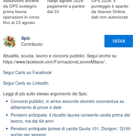
Assunzioni docenti
Naspi agosto 2026:
GPS 2026: il
da GPS sostegno
pagamenti a partire
punteggio è sparito
prima fascia:
dal 10
da Istanze Online,
operazioni in corso
dati non autorizzati
fino al 13 agosto
Splc
SEGUI
Contributor
Attualità, scuola, lavoro e concorsi pubblici. Segui anche su
https://www.facebook.com/FormazioneLavoroMilano/ .
Segui
Carlo
su Facebook
Segui
Carlo
su Linkedin
Leggi di più sullo stesso argomento da Splc:
Concorsi pubblici, in arrivo secondo decreto coronavirus su
slittamento di prove e date
Pensioni anticipate: il riscatto laurea consente uscita prima dal
lavoro, ma dai 64 anni
Pensioni anticipate ipotesi di uscita Quota 101, Durigon: 'Q100
anche per sempre'