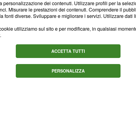
la personalizzazione dei contenuti. Utilizzare profili per la selez
vendita già attivi sul
ci. Misurare le prestazioni dei contenuti. Comprendere il pubblic
fonti diverse. Sviluppare e migliorare i servizi. Utilizzare dati l
ca di responsabili punti
(nella zona nord della
a
ookie utilizziamo sul sito e per modificare, in qualsiasi momento,
 di
),
,
Asti
Milano
.
di
) e
Torino
Como.
ACCETTA TUTTI
PERSONALIZZA