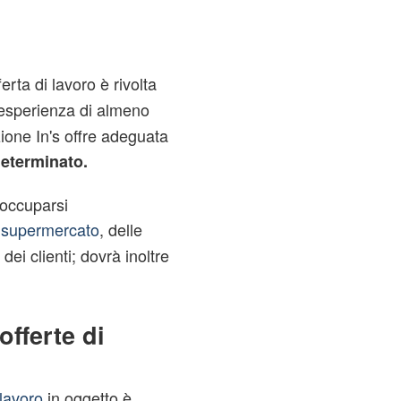
fferta di lavoro è rivolta
esperienza di almeno
ione In's offre adeguata
determinato.
 occuparsi
l
supermercato
, delle
dei clienti; dovrà inoltre
fferte di
 lavoro
in oggetto è