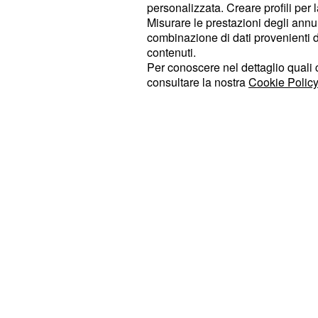
personalizzata. Creare profili per 
Per quanto riguarda i punti 
Treviso.
Misurare le prestazioni degli annun
combinazione di dati provenienti da 
territorio nazionale, In's è alla ricer
contenuti.
vendita per le sedi di
,
Alba
Vicenz
Per conoscere nel dettaglio quali c
città),
,
(in provincia
Jesolo
Canelli
consultare la nostra
Cookie Policy
e
(in provincia 
Pinasca
Trofarello