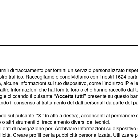
a
sul territorio
trasferte
re di zona si occuperà
imili di tracciamento per fornirti un servizio personalizzato rispe
stro traffico. Raccogliamo e condividiamo con i nostri
1624
partn
endita. La posizione è
 alcune informazioni sul tuo dispositivo, come l’indirizzo IP e le 
o
.
Verona
Ferrara
ltre informazioni che hai fornito loro o che hanno raccolto dal tuo
ogie cliccando il pulsante
“Accetta tutti”
presente su questo ban
 è alla ricerca di
o il consenso al trattamento dei dati personali da parte dei par
edi. Per quanto riguarda
ndo sul pulsante
“X”
in alto a destra), acconsenti al permanere 
permercati cerca
o altri strumenti di tracciamento diversi dai tecnici.
in provincia di
llesimo
uoi dati di navigazione per: Archiviare informazioni su dispositivo 
licità. Creare profili per la pubblicità personalizzata. Utilizzare p
in provincia di
ini