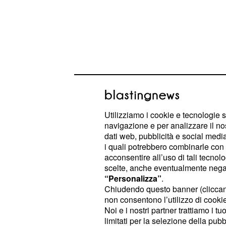
E' richiesta una certa disponibilità 
nazionale e alla
. L'ispetto
mobilità
Utilizziamo i cookie e tecnologie s
navigazione e per analizzare il no
della gestione di circa dieci punti v
dati web, pubblicità e social media,
rivolta a residenti nella provincia di
i quali potrebbero combinarle con a
acconsentire all’uso di tali tecnol
In's
Responsabile punto vendita:
scelte, anche eventualmente negand
“Personalizza”
.
responsabili punti vendita per più s
Chiudendo questo banner (clicca
le
, la catena di su
nuove
aperture
non consentono l’utilizzo di cookie 
personale per le sedi di
,
Genova
Mi
Noi e i nostri partner trattiamo i t
limitati per la selezione della pubb
e
Savona
San Zenone degli Ezzel