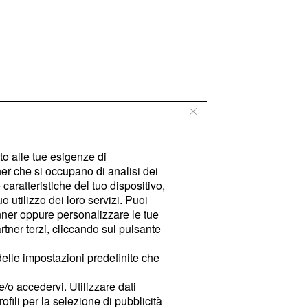
tto alle tue esigenze di
er che si occupano di analisi dei
caratteristiche del tuo dispositivo,
 utilizzo dei loro servizi. Puoi
ner oppure personalizzare le tue
tner terzi, cliccando sul pulsante
delle impostazioni predefinite che
e/o accedervi. Utilizzare dati
rofili per la selezione di pubblicità