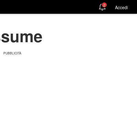
2
Accedi
assume