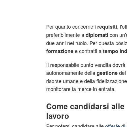
Per quanto concerne i
, l'o
requisiti
preferibilmente a
con un'
diplomati
due anni nel ruolo. Per questa posiz
e contratti a
formazione
tempo
in
Il responsabile punto vendita dovrà
autonomamente della
de
gestione
risorse umane e della fidelizzazione 
monitorare la merce in entrata.
Come candidarsi alle o
lavoro
Per potersi candidare alle
offerte di