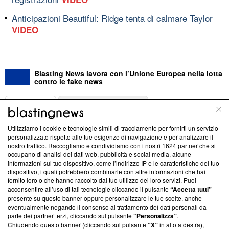
Anticipazioni Beautiful: Ridge tenta di calmare Taylor
VIDEO
Blasting News lavora con l’Unione Europea nella lotta
contro le fake news
ABOUT
LINEA EDITORIALE
Utilizziamo i cookie e tecnologie simili di tracciamento per fornirti un servizio
Questa sezione offre informazioni trasparenti su Blasting
personalizzato rispetto alle tue esigenze di navigazione e per analizzare il
nostro traffico. Raccogliamo e condividiamo con i nostri
1624
partner che si
News, sui nostri processi editoriali e su come ci impegniamo a
occupano di analisi dei dati web, pubblicità e social media, alcune
creare news di qualità. Inoltre, afferma la nostra aderenza a
informazioni sul tuo dispositivo, come l’indirizzo IP e le caratteristiche del tuo
‘Trust Project - News with Integrity’
Blasting News non è
dispositivo, i quali potrebbero combinarle con altre informazioni che hai
ancora membro del programma, ma ha richiesto di farne
fornito loro o che hanno raccolto dal tuo utilizzo dei loro servizi. Puoi
parte; Trust Project non ha ancora effettuato una verifica di
acconsentire all’uso di tali tecnologie cliccando il pulsante
“Accetta tutti”
conformità agli standard.
presente su questo banner oppure personalizzare le tue scelte, anche
eventualmente negando il consenso al trattamento dei dati personali da
parte dei partner terzi, cliccando sul pulsante
“Personalizza”
.
Su di noi
Chiudendo questo banner (cliccando sul pulsante
“X”
in alto a destra),