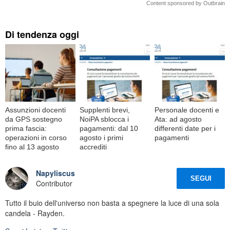
Content sponsored by Outbrain
Di tendenza oggi
Assunzioni docenti
Supplenti brevi,
Personale docenti e
da GPS sostegno
NoiPA sblocca i
Ata: ad agosto
prima fascia:
pagamenti: dal 10
differenti date per i
operazioni in corso
agosto i primi
pagamenti
fino al 13 agosto
accrediti
Napyliscus
SEGUI
Contributor
Tutto il buio dell'universo non basta a spegnere la luce di una sola
candela - Rayden.