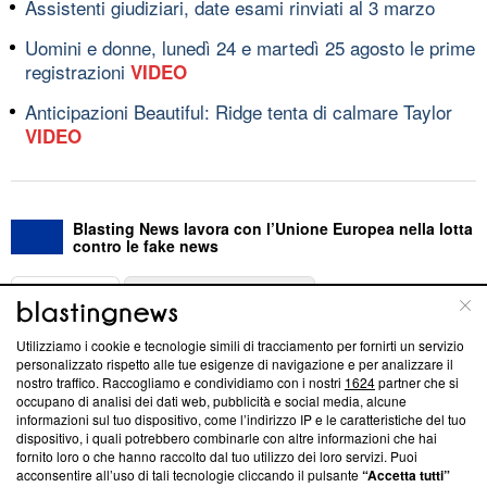
Assistenti giudiziari, date esami rinviati al 3 marzo
Uomini e donne, lunedì 24 e martedì 25 agosto le prime
registrazioni
VIDEO
Anticipazioni Beautiful: Ridge tenta di calmare Taylor
VIDEO
Blasting News lavora con l’Unione Europea nella lotta
contro le fake news
ABOUT
LINEA EDITORIALE
Utilizziamo i cookie e tecnologie simili di tracciamento per fornirti un servizio
Questa sezione offre informazioni trasparenti su Blasting
personalizzato rispetto alle tue esigenze di navigazione e per analizzare il
nostro traffico. Raccogliamo e condividiamo con i nostri
1624
partner che si
News, sui nostri processi editoriali e su come ci impegniamo a
occupano di analisi dei dati web, pubblicità e social media, alcune
creare news di qualità. Inoltre, afferma la nostra aderenza a
informazioni sul tuo dispositivo, come l’indirizzo IP e le caratteristiche del tuo
‘Trust Project - News with Integrity’
Blasting News non è
dispositivo, i quali potrebbero combinarle con altre informazioni che hai
ancora membro del programma, ma ha richiesto di farne
fornito loro o che hanno raccolto dal tuo utilizzo dei loro servizi. Puoi
parte; Trust Project non ha ancora effettuato una verifica di
acconsentire all’uso di tali tecnologie cliccando il pulsante
“Accetta tutti”