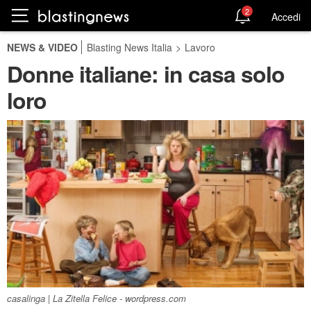
2
Accedi
NEWS & VIDEO
Blasting News Italia
>
Lavoro
Donne italiane: in casa solo
loro
casalinga | La Zitella Felice - wordpress.com