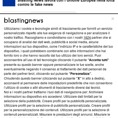
contro le fake news
ABOUT
LINEA EDITORIALE
Utilizziamo i cookie e tecnologie simili di tracciamento per fornirti un servizio
Questa sezione offre informazioni trasparenti su Blasting
personalizzato rispetto alle tue esigenze di navigazione e per analizzare il
nostro traffico. Raccogliamo e condividiamo con i nostri
1624
partner che si
News, sui nostri processi editoriali e su come ci impegniamo a
occupano di analisi dei dati web, pubblicità e social media, alcune
creare news di qualità. Inoltre, afferma la nostra aderenza a
informazioni sul tuo dispositivo, come l’indirizzo IP e le caratteristiche del tuo
‘Trust Project - News with Integrity’
Blasting News non è
dispositivo, i quali potrebbero combinarle con altre informazioni che hai
ancora membro del programma, ma ha richiesto di farne
fornito loro o che hanno raccolto dal tuo utilizzo dei loro servizi. Puoi
parte; Trust Project non ha ancora effettuato una verifica di
acconsentire all’uso di tali tecnologie cliccando il pulsante
“Accetta tutti”
conformità agli standard.
presente su questo banner oppure personalizzare le tue scelte, anche
eventualmente negando il consenso al trattamento dei dati personali da
parte dei partner terzi, cliccando sul pulsante
“Personalizza”
.
Su di noi
Chiudendo questo banner (cliccando sul pulsante
“X”
in alto a destra),
acconsenti al permanere delle impostazioni predefinite che non consentono
Team editoriale
l’utilizzo di cookie o altri strumenti di tracciamento diversi dai tecnici.
Noi e i nostri partner trattiamo i tuoi dati di navigazione per: Archiviare
Corporate
informazioni su dispositivo e/o accedervi. Utilizzare dati limitati per la
selezione della pubblicità. Creare profili per la pubblicità personalizzata.
Redazione
Utilizzare profili per la selezione di pubblicità personalizzata. Creare profili
per la personalizzazione dei contenuti. Utilizzare profili per la selezione di
Informativa Privacy
contenuti personalizzati. Misurare le prestazioni degli annunci. Misurare le