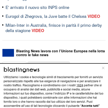
E' arrivato il nuovo sito INPS online
Eurogol di Zhegrova, la Juve batte il Chelsea
VIDEO
Milan-Inter in Australia, finisce in parità il primo derby
della stagione
VIDEO
Blasting News lavora con l’Unione Europea nella lotta
contro le fake news
ABOUT
LINEA EDITORIALE
Utilizziamo i cookie e tecnologie simili di tracciamento per fornirti un servizio
Questa sezione offre informazioni trasparenti su Blasting
personalizzato rispetto alle tue esigenze di navigazione e per analizzare il
nostro traffico. Raccogliamo e condividiamo con i nostri
1624
partner che si
News, sui nostri processi editoriali e su come ci impegniamo a
occupano di analisi dei dati web, pubblicità e social media, alcune
creare news di qualità. Inoltre, afferma la nostra aderenza a
informazioni sul tuo dispositivo, come l’indirizzo IP e le caratteristiche del tuo
‘Trust Project - News with Integrity’
Blasting News non è
dispositivo, i quali potrebbero combinarle con altre informazioni che hai
ancora membro del programma, ma ha richiesto di farne
fornito loro o che hanno raccolto dal tuo utilizzo dei loro servizi. Puoi
parte; Trust Project non ha ancora effettuato una verifica di
acconsentire all’uso di tali tecnologie cliccando il pulsante
“Accetta tutti”