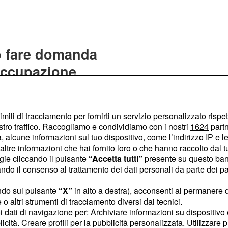
uò fare domanda
soccupazione
dio di disoccupazione
di collaborazione
imili di tracciamento per fornirti un servizio personalizzato rispe
 conclusi nel periodo 1°
stro traffico. Raccogliamo e condividiamo con i nostri
1624
partn
e richiesta l’iscrizione
 alcune informazioni sul tuo dispositivo, come l’indirizzo IP e le 
va e che non risultino
ltre informazioni che hai fornito loro o che hanno raccolto dal tuo
ogie cliccando il pulsante
“Accetta tutti”
presente su questo ban
dente; nel caso, assai
o il consenso al trattamento dei dati personali da parte dei par
he ci sia una
partita iva
ima della richiesta del
ndo sul pulsante
“X”
in alto a destra), acconsenti al permanere 
o altri strumenti di tracciamento diversi dai tecnici.
uoi dati di navigazione per: Archiviare informazioni su dispositivo 
licità. Creare profili per la pubblicità personalizzata. Utilizzare p