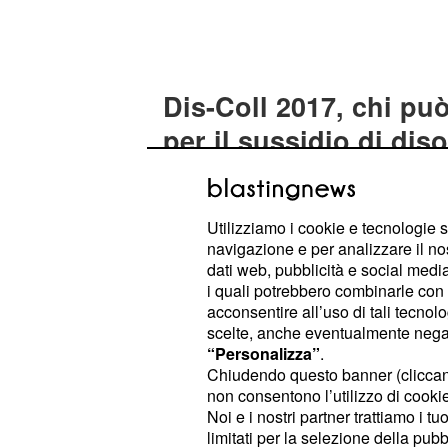
Dis-Coll 2017, chi p
per il sussidio di di
Possono fare domanda per il
sussi
i lavoratori con
Dis-Coll
contratti 
Utilizziamo i cookie e tecnologie s
coordinata continuativa o a progetto
navigazione e per analizzare il no
gennaio-30 giugno 2017. Viene inoltr
dati web, pubblicità e social media,
alla gestione separata in via esclusi
i quali potrebbero combinarle con a
acconsentire all’uso di tali tecnol
partite iva aperte a nome del richie
scelte, anche eventualmente negand
diffuso nel caso dei collaboratori, c
“Personalizza”
.
aperta,
questa deve essere chiusa pr
Chiudendo questo banner (clicca
non consentono l’utilizzo di cookie 
contributo.
Noi e i nostri partner trattiamo i t
limitati per la selezione della pubb