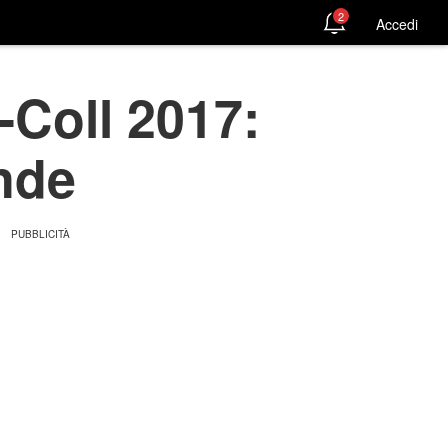
2
Accedi
-Coll 2017:
ande