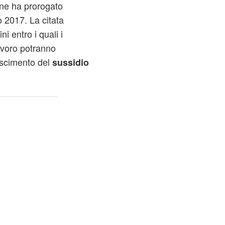
 ne ha prorogato
o 2017. La citata
ni entro i quali i
avoro potranno
oscimento del
sussidio
.