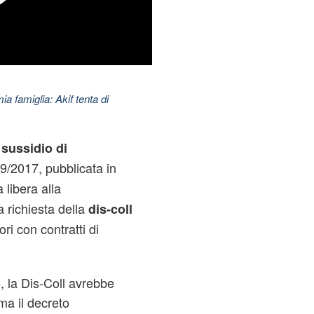
ia famiglia: Akif tenta di
l
sussidio
di
89/2017, pubblicata in
a libera alla
a richiesta della
dis-coll
ori con contratti di
5, la Dis-Coll avrebbe
ma il decreto