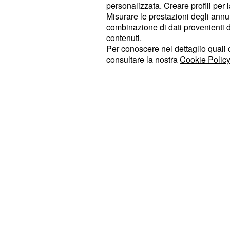
Il collaboratore che richiede l’acces
personalizzata. Creare profili per 
erogata dall’INPS deve, inoltre, esse
Misurare le prestazioni degli annun
combinazione di dati provenienti da 
involontaria (termi
disoccupazione
contenuti.
o risoluzione unilaterale da parte d
Per conoscere nel dettaglio quali c
contare su almeno tre mesi di contr
consultare la nostra
Cookie Policy
va dal 1° gennaio dell’anno antecede
momento della cessazione del rappo