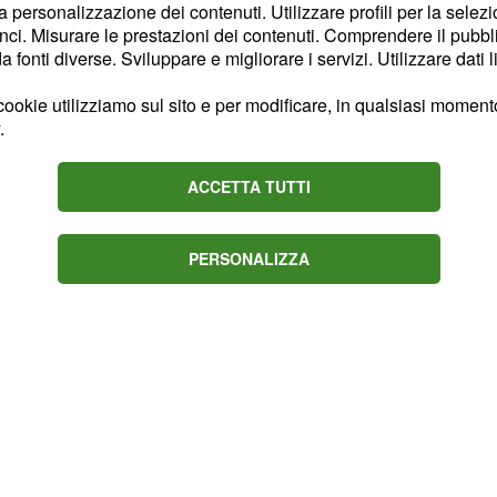
so alla prestazione
la personalizzazione dei contenuti. Utilizzare profili per la selez
re in stato di
ci. Misurare le prestazioni dei contenuti. Comprendere il pubblic
fonti diverse. Sviluppare e migliorare i servizi. Utilizzare dati l
ne naturale del contratto
el committente) e poter
ookie utilizziamo sul sito e per modificare, in qualsiasi momento,
ibuzione nel periodo che
.
nte la richiesta al
rto di lavoro.
ACCETTA TUTTI
PERSONALIZZA