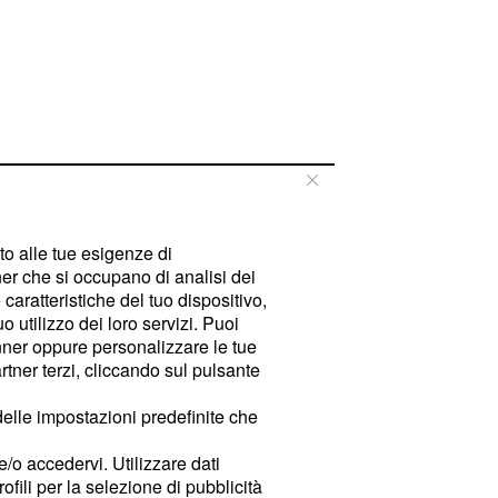
tto alle tue esigenze di
er che si occupano di analisi dei
caratteristiche del tuo dispositivo,
 utilizzo dei loro servizi. Puoi
ner oppure personalizzare le tue
tner terzi, cliccando sul pulsante
delle impostazioni predefinite che
e/o accedervi. Utilizzare dati
rofili per la selezione di pubblicità