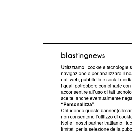
Oltre alle difficoltà a far perdurare l
di per sé è divenuto piuttosto ostico
Utilizziamo i cookie e tecnologie s
delle medie e grandi imprese, ades
navigazione e per analizzare il no
dei paletti allo sviluppo della stessa
dati web, pubblicità e social media,
i quali potrebbero combinarle con a
tredicesima nei confronti dei dipend
acconsentire all’uso di tali tecnol
scelte, anche eventualmente negand
Tredicesime a rischio:
“Personalizza”
.
Chiudendo questo banner (clicca
sulle piccole imprese
non consentono l’utilizzo di cookie 
Noi e i nostri partner trattiamo i t
La fine dell'anno si avvicina e, se d
limitati per la selezione della pubb