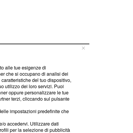
tto alle tue esigenze di
er che si occupano di analisi dei
caratteristiche del tuo dispositivo,
 utilizzo dei loro servizi. Puoi
ner oppure personalizzare le tue
tner terzi, cliccando sul pulsante
delle impostazioni predefinite che
e/o accedervi. Utilizzare dati
rofili per la selezione di pubblicità