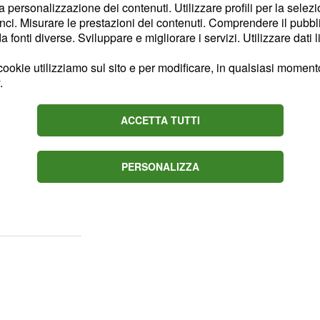
 in quanto possono
la personalizzazione dei contenuti. Utilizzare profili per la selez
ci. Misurare le prestazioni dei contenuti. Comprendere il pubblic
te a spese extra,
fonti diverse. Sviluppare e migliorare i servizi. Utilizzare dati l
uto dalle aziende. per via
. Sono proprio
li
ookie utilizziamo sul sito e per modificare, in qualsiasi momento,
.
icoltà proprio in
esima: la
ACCETTA TUTTI
di un importante studio
piccole imprese, col fine
e il
Fisco
va ad incidere
PERSONALIZZA
diretta, anche sulla
oratori.