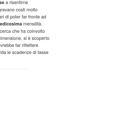
a risentirne
se
gravano costi molto
ri di poter far fronte ad
mensilità.
redicesima
cerca che ha coinvolto
dimensione, si è scoperto
rebbe far riflettere
arda le scadenze di tasse