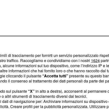
a propria azienda, il che
 per via della diffusione
imili di tracciamento per fornirti un servizio personalizzato rispe
so anche il
pone
fisco
stro traffico. Raccogliamo e condividiamo con i nostri
1624
partn
 e all'erogazione della
 alcune informazioni sul tuo dispositivo, come l’indirizzo IP e le 
ltre informazioni che hai fornito loro o che hanno raccolto dal tuo
enti.
ogie cliccando il pulsante
“Accetta tutti”
presente su questo ban
o il consenso al trattamento dei dati personali da parte dei par
 lo studio
ndo sul pulsante
“X”
in alto a destra), acconsenti al permanere 
o altri strumenti di tracciamento diversi dai tecnici.
uoi dati di navigazione per: Archiviare informazioni su dispositivo 
a un lato questo è un
licità. Creare profili per la pubblicità personalizzata. Utilizzare p