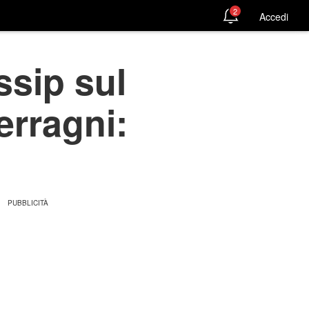
2
Accedi
ssip sul
erragni: