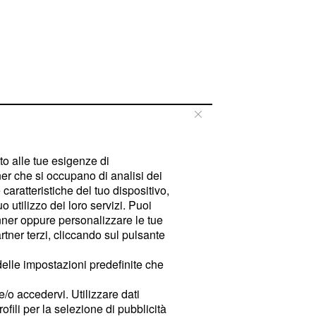
tto alle tue esigenze di
er che si occupano di analisi dei
caratteristiche del tuo dispositivo,
 utilizzo dei loro servizi. Puoi
ner oppure personalizzare le tue
tner terzi, cliccando sul pulsante
delle impostazioni predefinite che
e/o accedervi. Utilizzare dati
rofili per la selezione di pubblicità