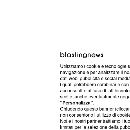
Utilizziamo i cookie e tecnologie s
Verissimo: Fabrizio C
navigazione e per analizzare il no
Fedez e Silvia Provve
dati web, pubblicità e social media,
i quali potrebbero combinarle con a
Dopo aver ammesso che Belen Rodr
acconsentire all’uso di tali tecnol
scelte, anche eventualmente negand
sua donna ideale,
Fabrizio Corona
“Personalizza”
.
sue numerose fidanzate
: tra queste
Chiudendo questo banner (clicca
Provvedi, ex concorrente del Grand
non consentono l’utilizzo di cookie 
Noi e i nostri partner trattiamo i t
fidanzata del fotografo catanese. I 
limitati per la selezione della pubb