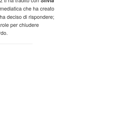
z ti ha tradito con
Silvia
 mediatica che ha creato
ha deciso di rispondere;
role per chiudere
rdo.