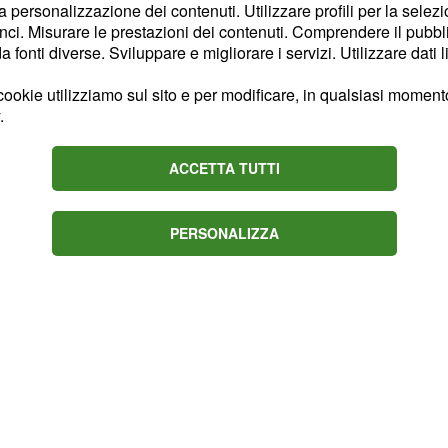
rsino nel periodo in cui
la personalizzazione dei contenuti. Utilizzare profili per la selez
o, la Provvedi ha più volte
ci. Misurare le prestazioni dei contenuti. Comprendere il pubblic
fonti diverse. Sviluppare e migliorare i servizi. Utilizzare dati l
l periodo, soprattutto
a carcerazione del
ookie utilizziamo sul sito e per modificare, in qualsiasi momento,
o rapporto è sempre stato
.
raditi reciprocamente più
 non è affatto passato
ACCETTA TUTTI
PERSONALIZZA