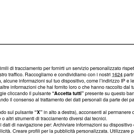
imili di tracciamento per fornirti un servizio personalizzato rispe
orona parla di
stro traffico. Raccogliamo e condividiamo con i nostri
1624
partn
di
 alcune informazioni sul tuo dispositivo, come l’indirizzo IP e le 
ltre informazioni che hai fornito loro o che hanno raccolto dal tuo
iguez sarebbe stata la
ogie cliccando il pulsante
“Accetta tutti”
presente su questo ban
o il consenso al trattamento dei dati personali da parte dei par
ha parlato anche delle
 c'è anche Silvia
ndo sul pulsante
“X”
in alto a destra), acconsenti al permanere 
e Fratello e adesso ex
o altri strumenti di tracciamento diversi dai tecnici.
uoi dati di navigazione per: Archiviare informazioni su dispositivo 
due sono stati insieme
licità. Creare profili per la pubblicità personalizzata. Utilizzare p