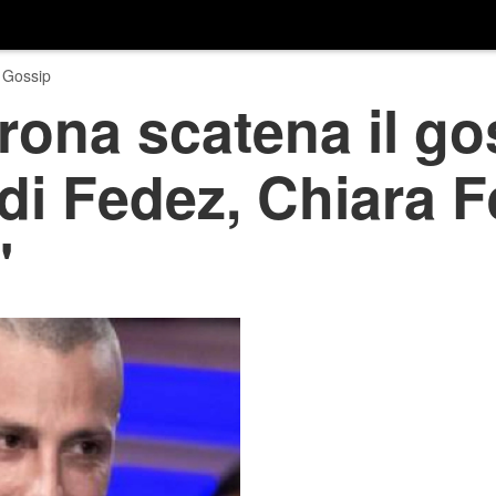
 Gossip
rona scatena il go
di Fedez, Chiara F
'