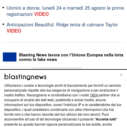
Uomini e donne, lunedì 24 e martedì 25 agosto le prime
registrazioni
VIDEO
Anticipazioni Beautiful: Ridge tenta di calmare Taylor
VIDEO
Blasting News lavora con l’Unione Europea nella lotta
contro le fake news
ABOUT
LINEA EDITORIALE
Utilizziamo i cookie e tecnologie simili di tracciamento per fornirti un servizio
Questa sezione offre informazioni trasparenti su Blasting
personalizzato rispetto alle tue esigenze di navigazione e per analizzare il
nostro traffico. Raccogliamo e condividiamo con i nostri
1624
partner che si
News, sui nostri processi editoriali e su come ci impegniamo a
occupano di analisi dei dati web, pubblicità e social media, alcune
creare news di qualità. Inoltre, afferma la nostra aderenza a
informazioni sul tuo dispositivo, come l’indirizzo IP e le caratteristiche del tuo
‘Trust Project - News with Integrity’
Blasting News non è
dispositivo, i quali potrebbero combinarle con altre informazioni che hai
ancora membro del programma, ma ha richiesto di farne
fornito loro o che hanno raccolto dal tuo utilizzo dei loro servizi. Puoi
parte; Trust Project non ha ancora effettuato una verifica di
acconsentire all’uso di tali tecnologie cliccando il pulsante
“Accetta tutti”
conformità agli standard.
presente su questo banner oppure personalizzare le tue scelte, anche