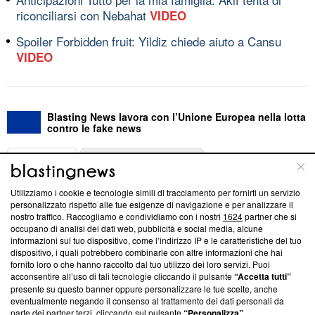
riconciliarsi con Nebahat
VIDEO
Spoiler Forbidden fruit: Yildiz chiede aiuto a Cansu
VIDEO
Blasting News lavora con l’Unione Europea nella lotta
contro le fake news
ABOUT
LINEA EDITORIALE
Utilizziamo i cookie e tecnologie simili di tracciamento per fornirti un servizio
Questa sezione offre informazioni trasparenti su Blasting
personalizzato rispetto alle tue esigenze di navigazione e per analizzare il
nostro traffico. Raccogliamo e condividiamo con i nostri
1624
partner che si
News, sui nostri processi editoriali e su come ci impegniamo a
occupano di analisi dei dati web, pubblicità e social media, alcune
creare news di qualità. Inoltre, afferma la nostra aderenza a
informazioni sul tuo dispositivo, come l’indirizzo IP e le caratteristiche del tuo
‘Trust Project - News with Integrity’
Blasting News non è
dispositivo, i quali potrebbero combinarle con altre informazioni che hai
ancora membro del programma, ma ha richiesto di farne
fornito loro o che hanno raccolto dal tuo utilizzo dei loro servizi. Puoi
parte; Trust Project non ha ancora effettuato una verifica di
acconsentire all’uso di tali tecnologie cliccando il pulsante
“Accetta tutti”
conformità agli standard.
presente su questo banner oppure personalizzare le tue scelte, anche
eventualmente negando il consenso al trattamento dei dati personali da
parte dei partner terzi, cliccando sul pulsante
“Personalizza”
.