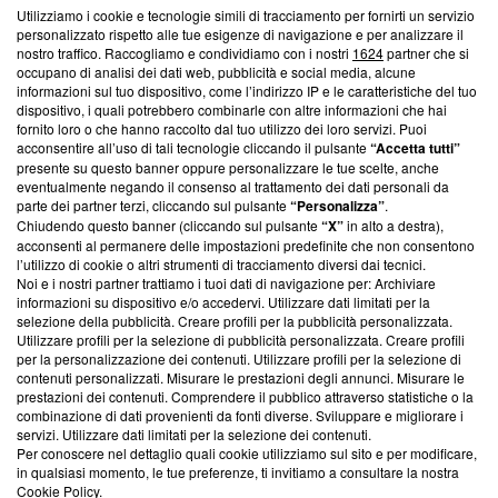
Utilizziamo i cookie e tecnologie simili di tracciamento per fornirti un servizio
Questa sezione offre informazioni trasparenti su Blasting
personalizzato rispetto alle tue esigenze di navigazione e per analizzare il
nostro traffico. Raccogliamo e condividiamo con i nostri
1624
partner che si
News, sui nostri processi editoriali e su come ci impegniamo a
occupano di analisi dei dati web, pubblicità e social media, alcune
creare news di qualità. Inoltre, afferma la nostra aderenza a
informazioni sul tuo dispositivo, come l’indirizzo IP e le caratteristiche del tuo
‘Trust Project - News with Integrity’
Blasting News non è
dispositivo, i quali potrebbero combinarle con altre informazioni che hai
ancora membro del programma, ma ha richiesto di farne
fornito loro o che hanno raccolto dal tuo utilizzo dei loro servizi. Puoi
parte; Trust Project non ha ancora effettuato una verifica di
acconsentire all’uso di tali tecnologie cliccando il pulsante
“Accetta tutti”
conformità agli standard.
presente su questo banner oppure personalizzare le tue scelte, anche
eventualmente negando il consenso al trattamento dei dati personali da
parte dei partner terzi, cliccando sul pulsante
“Personalizza”
.
Su di noi
Chiudendo questo banner (cliccando sul pulsante
“X”
in alto a destra),
acconsenti al permanere delle impostazioni predefinite che non consentono
Team editoriale
l’utilizzo di cookie o altri strumenti di tracciamento diversi dai tecnici.
Noi e i nostri partner trattiamo i tuoi dati di navigazione per: Archiviare
Corporate
informazioni su dispositivo e/o accedervi. Utilizzare dati limitati per la
selezione della pubblicità. Creare profili per la pubblicità personalizzata.
Redazione
Utilizzare profili per la selezione di pubblicità personalizzata. Creare profili
per la personalizzazione dei contenuti. Utilizzare profili per la selezione di
Informativa Privacy
contenuti personalizzati. Misurare le prestazioni degli annunci. Misurare le
prestazioni dei contenuti. Comprendere il pubblico attraverso statistiche o la
Cookie Policy
combinazione di dati provenienti da fonti diverse. Sviluppare e migliorare i
servizi. Utilizzare dati limitati per la selezione dei contenuti.
Blasting SA, IDI CHE-247.845.224, Via Carlo Frasca, 3 - 6900
Per conoscere nel dettaglio quali cookie utilizziamo sul sito e per modificare,
Lugano (Svizzera) Tel:
+39 0690258937
in qualsiasi momento, le tue preferenze, ti invitiamo a consultare la nostra
Cookie Policy
.