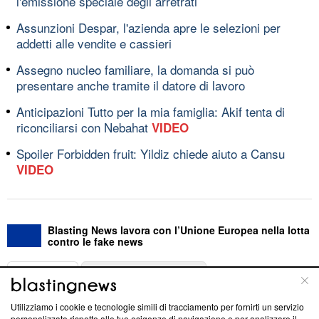
l'emissione speciale degli arretrati
Assunzioni Despar, l'azienda apre le selezioni per
addetti alle vendite e cassieri
Assegno nucleo familiare, la domanda si può
presentare anche tramite il datore di lavoro
Anticipazioni Tutto per la mia famiglia: Akif tenta di
riconciliarsi con Nebahat
VIDEO
Spoiler Forbidden fruit: Yildiz chiede aiuto a Cansu
VIDEO
Blasting News lavora con l’Unione Europea nella lotta
contro le fake news
ABOUT
LINEA EDITORIALE
Utilizziamo i cookie e tecnologie simili di tracciamento per fornirti un servizio
Questa sezione offre informazioni trasparenti su Blasting
personalizzato rispetto alle tue esigenze di navigazione e per analizzare il