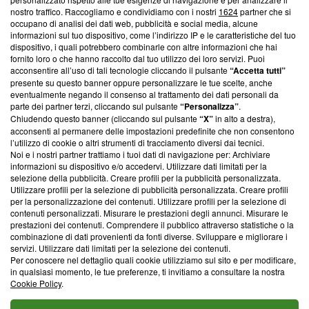
nostro traffico. Raccogliamo e condividiamo con i nostri
1624
partner che si
News, sui nostri processi editoriali e su come ci impegniamo a
occupano di analisi dei dati web, pubblicità e social media, alcune
creare news di qualità. Inoltre, afferma la nostra aderenza a
informazioni sul tuo dispositivo, come l’indirizzo IP e le caratteristiche del tuo
‘Trust Project - News with Integrity’
Blasting News non è
dispositivo, i quali potrebbero combinarle con altre informazioni che hai
ancora membro del programma, ma ha richiesto di farne
fornito loro o che hanno raccolto dal tuo utilizzo dei loro servizi. Puoi
parte; Trust Project non ha ancora effettuato una verifica di
acconsentire all’uso di tali tecnologie cliccando il pulsante
“Accetta tutti”
conformità agli standard.
presente su questo banner oppure personalizzare le tue scelte, anche
eventualmente negando il consenso al trattamento dei dati personali da
parte dei partner terzi, cliccando sul pulsante
“Personalizza”
.
Su di noi
Chiudendo questo banner (cliccando sul pulsante
“X”
in alto a destra),
acconsenti al permanere delle impostazioni predefinite che non consentono
Team editoriale
l’utilizzo di cookie o altri strumenti di tracciamento diversi dai tecnici.
Noi e i nostri partner trattiamo i tuoi dati di navigazione per: Archiviare
Corporate
informazioni su dispositivo e/o accedervi. Utilizzare dati limitati per la
selezione della pubblicità. Creare profili per la pubblicità personalizzata.
Redazione
Utilizzare profili per la selezione di pubblicità personalizzata. Creare profili
per la personalizzazione dei contenuti. Utilizzare profili per la selezione di
Informativa Privacy
contenuti personalizzati. Misurare le prestazioni degli annunci. Misurare le
prestazioni dei contenuti. Comprendere il pubblico attraverso statistiche o la
Cookie Policy
combinazione di dati provenienti da fonti diverse. Sviluppare e migliorare i
servizi. Utilizzare dati limitati per la selezione dei contenuti.
Blasting SA, IDI CHE-247.845.224, Via Carlo Frasca, 3 - 6900
Per conoscere nel dettaglio quali cookie utilizziamo sul sito e per modificare,
Lugano (Svizzera) Tel:
+39 0690258937
in qualsiasi momento, le tue preferenze, ti invitiamo a consultare la nostra
Cookie Policy
.
© 2026 Blasting News