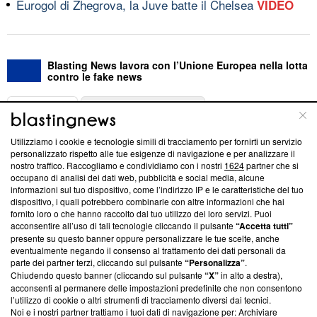
Eurogol di Zhegrova, la Juve batte il Chelsea
VIDEO
Blasting News lavora con l’Unione Europea nella lotta
contro le fake news
ABOUT
LINEA EDITORIALE
Utilizziamo i cookie e tecnologie simili di tracciamento per fornirti un servizio
Questa sezione offre informazioni trasparenti su Blasting
personalizzato rispetto alle tue esigenze di navigazione e per analizzare il
nostro traffico. Raccogliamo e condividiamo con i nostri
1624
partner che si
News, sui nostri processi editoriali e su come ci impegniamo a
occupano di analisi dei dati web, pubblicità e social media, alcune
creare news di qualità. Inoltre, afferma la nostra aderenza a
informazioni sul tuo dispositivo, come l’indirizzo IP e le caratteristiche del tuo
‘Trust Project - News with Integrity’
Blasting News non è
dispositivo, i quali potrebbero combinarle con altre informazioni che hai
ancora membro del programma, ma ha richiesto di farne
fornito loro o che hanno raccolto dal tuo utilizzo dei loro servizi. Puoi
parte; Trust Project non ha ancora effettuato una verifica di
acconsentire all’uso di tali tecnologie cliccando il pulsante
“Accetta tutti”
conformità agli standard.
presente su questo banner oppure personalizzare le tue scelte, anche
eventualmente negando il consenso al trattamento dei dati personali da
parte dei partner terzi, cliccando sul pulsante
“Personalizza”
.
Su di noi
Chiudendo questo banner (cliccando sul pulsante
“X”
in alto a destra),
acconsenti al permanere delle impostazioni predefinite che non consentono
Team editoriale
l’utilizzo di cookie o altri strumenti di tracciamento diversi dai tecnici.
Noi e i nostri partner trattiamo i tuoi dati di navigazione per: Archiviare
Corporate