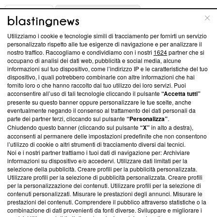
ABOUT
LINEA EDITORIALE
Utilizziamo i cookie e tecnologie simili di tracciamento per fornirti un servizio
Questa sezione offre informazioni trasparenti su Blasting
personalizzato rispetto alle tue esigenze di navigazione e per analizzare il
nostro traffico. Raccogliamo e condividiamo con i nostri
1624
partner che si
News, sui nostri processi editoriali e su come ci impegniamo a
occupano di analisi dei dati web, pubblicità e social media, alcune
creare news di qualità. Inoltre, afferma la nostra aderenza a
informazioni sul tuo dispositivo, come l’indirizzo IP e le caratteristiche del tuo
‘Trust Project - News with Integrity’
Blasting News non è
dispositivo, i quali potrebbero combinarle con altre informazioni che hai
ancora membro del programma, ma ha richiesto di farne
fornito loro o che hanno raccolto dal tuo utilizzo dei loro servizi. Puoi
parte; Trust Project non ha ancora effettuato una verifica di
acconsentire all’uso di tali tecnologie cliccando il pulsante
“Accetta tutti”
conformità agli standard.
presente su questo banner oppure personalizzare le tue scelte, anche
eventualmente negando il consenso al trattamento dei dati personali da
parte dei partner terzi, cliccando sul pulsante
“Personalizza”
.
Su di noi
Chiudendo questo banner (cliccando sul pulsante
“X”
in alto a destra),
acconsenti al permanere delle impostazioni predefinite che non consentono
Team editoriale
l’utilizzo di cookie o altri strumenti di tracciamento diversi dai tecnici.
Noi e i nostri partner trattiamo i tuoi dati di navigazione per: Archiviare
Corporate
informazioni su dispositivo e/o accedervi. Utilizzare dati limitati per la
selezione della pubblicità. Creare profili per la pubblicità personalizzata.
Redazione
Utilizzare profili per la selezione di pubblicità personalizzata. Creare profili
per la personalizzazione dei contenuti. Utilizzare profili per la selezione di
Informativa Privacy
contenuti personalizzati. Misurare le prestazioni degli annunci. Misurare le
prestazioni dei contenuti. Comprendere il pubblico attraverso statistiche o la
Cookie Policy
combinazione di dati provenienti da fonti diverse. Sviluppare e migliorare i