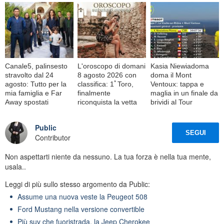
Canale5, palinsesto
L'oroscopo di domani
Kasia Niewiadoma
stravolto dal 24
8 agosto 2026 con
doma il Mont
agosto: Tutto per la
classifica: 1ﾟToro,
Ventoux: tappa e
mia famiglia e Far
finalmente
maglia in un finale da
Away spostati
riconquista la vetta
brividi al Tour
Public
SEGUI
Contributor
Non aspettarti niente da nessuno. La tua forza è nella tua mente,
usala..
Leggi di più sullo stesso argomento da Public:
Assume una nuova veste la Peugeot 508
Ford Mustang nella versione convertible
Più suv che fuoristrada, la Jeep Cherokee