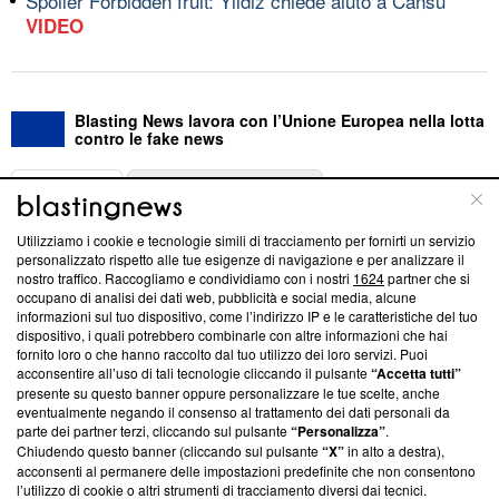
Spoiler Forbidden fruit: Yildiz chiede aiuto a Cansu
VIDEO
Blasting News lavora con l’Unione Europea nella lotta
contro le fake news
ABOUT
LINEA EDITORIALE
Utilizziamo i cookie e tecnologie simili di tracciamento per fornirti un servizio
Questa sezione offre informazioni trasparenti su Blasting
personalizzato rispetto alle tue esigenze di navigazione e per analizzare il
nostro traffico. Raccogliamo e condividiamo con i nostri
1624
partner che si
News, sui nostri processi editoriali e su come ci impegniamo a
occupano di analisi dei dati web, pubblicità e social media, alcune
creare news di qualità. Inoltre, afferma la nostra aderenza a
informazioni sul tuo dispositivo, come l’indirizzo IP e le caratteristiche del tuo
‘Trust Project - News with Integrity’
Blasting News non è
dispositivo, i quali potrebbero combinarle con altre informazioni che hai
ancora membro del programma, ma ha richiesto di farne
fornito loro o che hanno raccolto dal tuo utilizzo dei loro servizi. Puoi
parte; Trust Project non ha ancora effettuato una verifica di
acconsentire all’uso di tali tecnologie cliccando il pulsante
“Accetta tutti”
conformità agli standard.
presente su questo banner oppure personalizzare le tue scelte, anche
eventualmente negando il consenso al trattamento dei dati personali da
parte dei partner terzi, cliccando sul pulsante
“Personalizza”
.
Su di noi
Chiudendo questo banner (cliccando sul pulsante
“X”
in alto a destra),
acconsenti al permanere delle impostazioni predefinite che non consentono
Team editoriale
l’utilizzo di cookie o altri strumenti di tracciamento diversi dai tecnici.