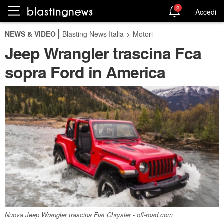
2
Accedi
NEWS & VIDEO
Blasting News Italia
>
Motori
Jeep Wrangler trascina Fca
sopra Ford in America
Nuova Jeep Wrangler trascina Fiat Chrysler - off-road.com