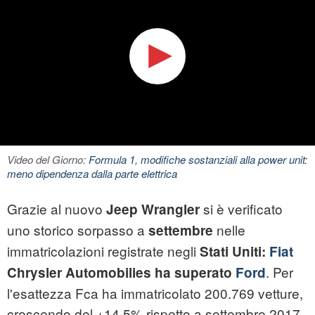
Video del Giorno:
Formula 1, modifiche sostanziali alla power unit:
meno dipendenza dalla parte elettrica
Grazie al nuovo
si è verificato
Jeep Wrangler
uno storico sorpasso a
nelle
settembre
immatricolazioni registrate negli
Stati Uniti:
Fiat
. Per
Chrysler Automobilies ha superato
Ford
l'esattezza Fca ha immatricolato 200.769 vetture,
crescendo del +14,5% rispetto a settembre 2017.