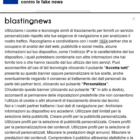
contro le fake news
ABOUT
LINEA EDITORIALE
Utilizziamo i cookie e tecnologie simili di tracciamento per fornirti un servizio
Questa sezione offre informazioni trasparenti su Blasting
personalizzato rispetto alle tue esigenze di navigazione e per analizzare il
nostro traffico. Raccogliamo e condividiamo con i nostri
1624
partner che si
News, sui nostri processi editoriali e su come ci impegniamo a
occupano di analisi dei dati web, pubblicità e social media, alcune
creare news di qualità. Inoltre, afferma la nostra aderenza a
informazioni sul tuo dispositivo, come l’indirizzo IP e le caratteristiche del tuo
‘Trust Project - News with Integrity’
Blasting News non è
dispositivo, i quali potrebbero combinarle con altre informazioni che hai
ancora membro del programma, ma ha richiesto di farne
fornito loro o che hanno raccolto dal tuo utilizzo dei loro servizi. Puoi
parte; Trust Project non ha ancora effettuato una verifica di
acconsentire all’uso di tali tecnologie cliccando il pulsante
“Accetta tutti”
conformità agli standard.
presente su questo banner oppure personalizzare le tue scelte, anche
eventualmente negando il consenso al trattamento dei dati personali da
parte dei partner terzi, cliccando sul pulsante
“Personalizza”
.
Su di noi
Chiudendo questo banner (cliccando sul pulsante
“X”
in alto a destra),
acconsenti al permanere delle impostazioni predefinite che non consentono
Team editoriale
l’utilizzo di cookie o altri strumenti di tracciamento diversi dai tecnici.
Noi e i nostri partner trattiamo i tuoi dati di navigazione per: Archiviare
Corporate
informazioni su dispositivo e/o accedervi. Utilizzare dati limitati per la
selezione della pubblicità. Creare profili per la pubblicità personalizzata.
Redazione
Utilizzare profili per la selezione di pubblicità personalizzata. Creare profili
per la personalizzazione dei contenuti. Utilizzare profili per la selezione di
Informativa Privacy
contenuti personalizzati. Misurare le prestazioni degli annunci. Misurare le
prestazioni dei contenuti. Comprendere il pubblico attraverso statistiche o la