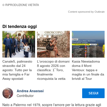
© RIPRODUZIONE VIETATA
Content sponsored by Outbrain
Di tendenza oggi
Canale5, palinsesto
L'oroscopo di domani
Kasia Niewiadoma
stravolto dal 24
8 agosto 2026 con
doma il Mont
agosto: Tutto per la
classifica: 1ﾟToro,
Ventoux: tappa e
mia famiglia e Far
finalmente
maglia in un finale da
Away spostati
riconquista la vetta
brividi al Tour
Andrea Anastasi
SEGUI
Contributor
Nato a Palermo nel 1979, scopre l'amore per la lettura grazie agli