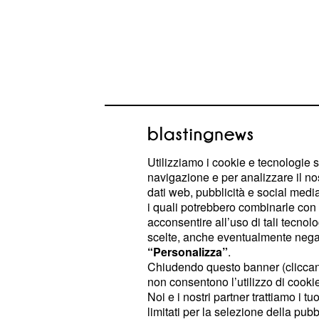
Nelle scorse settimane, secondo qua
Utilizziamo i cookie e tecnologie s
iniziato a star male e, dopo essersi
navigazione e per analizzare il no
aveva scoperto di essere positiva a
dati web, pubblicità e social media,
i quali potrebbero combinarle con a
Inizialmente, la giovane mamma, è s
acconsentire all’uso di tali tecnol
scelte, anche eventualmente negand
Nonostante gli antibiotici, però, la
“Personalizza”
.
diminuire. I medici, riscontrando un 
Chiudendo questo banner (clicca
, per precauzione, avevano
bilaterale
non consentono l’utilizzo di cookie 
Noi e i nostri partner trattiamo i t
ricovero a Napoli, presso il
reparto
limitati per la selezione della pubb