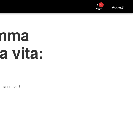
2
Accedi
amma
a vita: