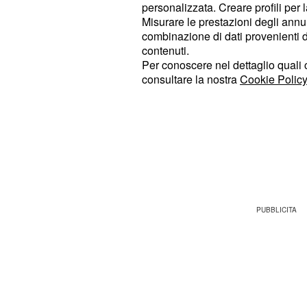
. Qui, il quadro clin
del Policlinico
personalizzata. Creare profili per 
precipitato e, Veronica è deceduta al
Misurare le prestazioni degli annun
combinazione di dati provenienti da 
novembre, per gravissime complican
contenuti.
ematologiche.
Per conoscere nel dettaglio quali c
consultare la nostra
Cookie Policy
Il dolore del sindaco
Inferiore
La notizia della prematura scompar
Veronica si è subito diffusa a Nocera