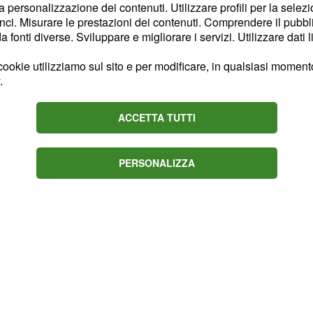
ico della donna è
la personalizzazione dei contenuti. Utilizzare profili per la selez
l'alba di ieri, venerdì 27
ci. Misurare le prestazioni dei contenuti. Comprendere il pubblic
fonti diverse. Sviluppare e migliorare i servizi. Utilizzare dati l
ze respiratorie ed
ookie utilizziamo sul sito e per modificare, in qualsiasi momento,
.
 di Nocera
ACCETTA TUTTI
sa dell'avvocatessa
PERSONALIZZA
 Inferiore.