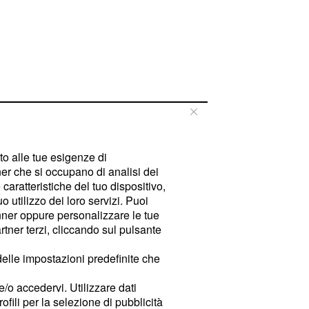
tto alle tue esigenze di
er che si occupano di analisi dei
caratteristiche del tuo dispositivo,
 utilizzo dei loro servizi. Puoi
ner oppure personalizzare le tue
tner terzi, cliccando sul pulsante
delle impostazioni predefinite che
e/o accedervi. Utilizzare dati
rofili per la selezione di pubblicità