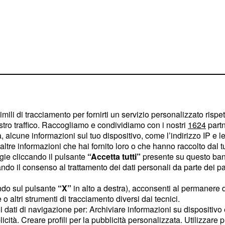
nto ricostruito, aveva
imili di tracciamento per fornirti un servizio personalizzato rispe
 sottoposta al tampone,
stro traffico. Raccogliamo e condividiamo con i nostri
1624
partn
l
coronavirus.
 alcune informazioni sul tuo dispositivo, come l’indirizzo IP e le 
ltre informazioni che hai fornito loro o che hanno raccolto dal tuo
tata curata a casa.
ogie cliccando il pulsante
“Accetta tutti”
presente su questo ban
o il consenso al trattamento dei dati personali da parte dei par
 febbre non accennava a
principio di
polmonite
ndo sul pulsante
“X”
in alto a destra), acconsenti al permanere 
 quindi disposto il
o altri strumenti di tracciamento diversi dai tecnici.
uoi dati di navigazione per: Archiviare informazioni su dispositivo 
 Covid di ginecologia
licità. Creare profili per la pubblicità personalizzata. Utilizzare p