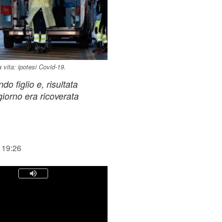
vita: ipotesi Covid-19.
o figlio e, risultata
giorno era ricoverata
 19:26