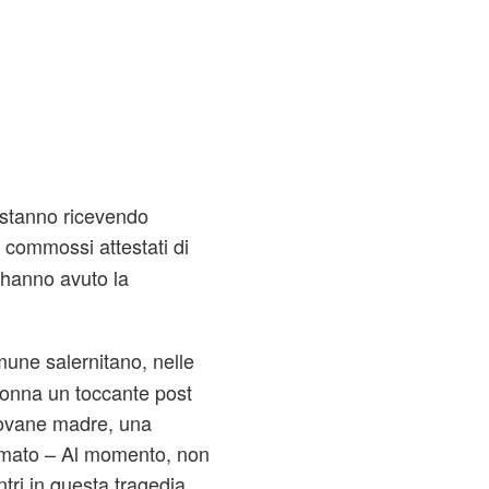
ri stanno ricevendo
 commossi attestati di
. hanno avuto la
omune salernitano, nelle
donna un toccante post
iovane madre, una
rmato – Al momento, non
ntri in questa tragedia.