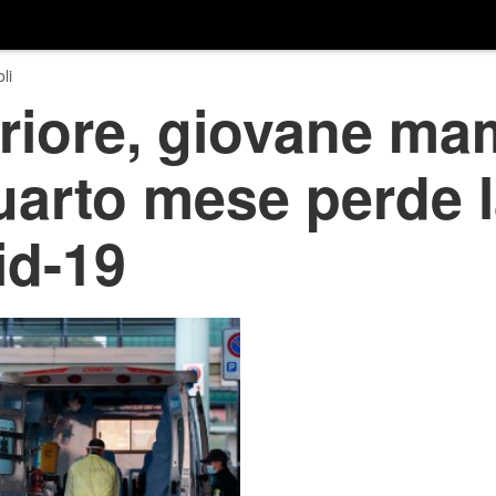
li
eriore, giovane m
uarto mese perde l
id-19