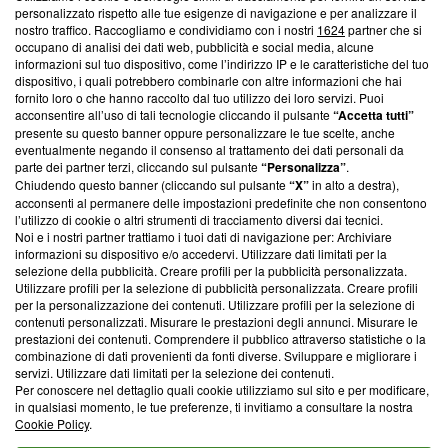
Questa sezione offre informazioni trasparenti su Blasting
personalizzato rispetto alle tue esigenze di navigazione e per analizzare il
nostro traffico. Raccogliamo e condividiamo con i nostri
1624
partner che si
News, sui nostri processi editoriali e su come ci impegniamo a
occupano di analisi dei dati web, pubblicità e social media, alcune
creare news di qualità. Inoltre, afferma la nostra aderenza a
informazioni sul tuo dispositivo, come l’indirizzo IP e le caratteristiche del tuo
‘Trust Project - News with Integrity’
Blasting News non è
dispositivo, i quali potrebbero combinarle con altre informazioni che hai
ancora membro del programma, ma ha richiesto di farne
fornito loro o che hanno raccolto dal tuo utilizzo dei loro servizi. Puoi
parte; Trust Project non ha ancora effettuato una verifica di
acconsentire all’uso di tali tecnologie cliccando il pulsante
“Accetta tutti”
conformità agli standard.
presente su questo banner oppure personalizzare le tue scelte, anche
eventualmente negando il consenso al trattamento dei dati personali da
parte dei partner terzi, cliccando sul pulsante
“Personalizza”
.
Su di noi
Chiudendo questo banner (cliccando sul pulsante
“X”
in alto a destra),
acconsenti al permanere delle impostazioni predefinite che non consentono
Team editoriale
l’utilizzo di cookie o altri strumenti di tracciamento diversi dai tecnici.
Noi e i nostri partner trattiamo i tuoi dati di navigazione per: Archiviare
Corporate
informazioni su dispositivo e/o accedervi. Utilizzare dati limitati per la
selezione della pubblicità. Creare profili per la pubblicità personalizzata.
Redazione
Utilizzare profili per la selezione di pubblicità personalizzata. Creare profili
per la personalizzazione dei contenuti. Utilizzare profili per la selezione di
Informativa Privacy
contenuti personalizzati. Misurare le prestazioni degli annunci. Misurare le
prestazioni dei contenuti. Comprendere il pubblico attraverso statistiche o la
Cookie Policy
combinazione di dati provenienti da fonti diverse. Sviluppare e migliorare i
servizi. Utilizzare dati limitati per la selezione dei contenuti.
Blasting SA, IDI CHE-247.845.224, Via Carlo Frasca, 3 - 6900
Per conoscere nel dettaglio quali cookie utilizziamo sul sito e per modificare,
Lugano (Svizzera) Tel:
+39 0690258937
in qualsiasi momento, le tue preferenze, ti invitiamo a consultare la nostra
Cookie Policy
.
© 2026 Blasting News