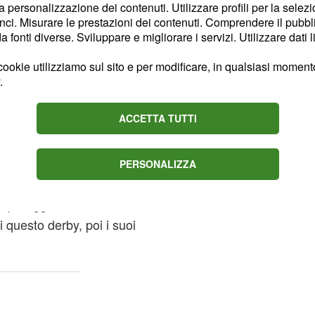
ustificato dall'autogol
la personalizzazione dei contenuti. Utilizzare profili per la selez
me al suo solito, getta
ci. Misurare le prestazioni dei contenuti. Comprendere il pubblic
fonti diverse. Sviluppare e migliorare i servizi. Utilizzare dati l
he aveva meritatamente
ookie utilizziamo sul sito e per modificare, in qualsiasi momento,
.
da Muriel degna dei
ACCETTA TUTTI
a in quale squadra?
PERSONALIZZA
lla Sampdoria.
el pareggio. Poteva
 questo derby, poi i suoi