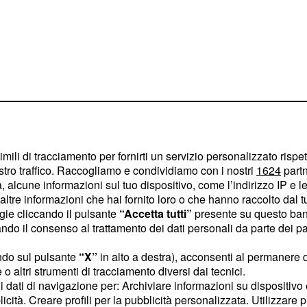
imili di tracciamento per fornirti un servizio personalizzato rispe
stro traffico. Raccogliamo e condividiamo con i nostri
1624
partn
ndev è ancora
 alcune informazioni sul tuo dispositivo, come l’indirizzo IP e le 
ltre informazioni che hai fornito loro o che hanno raccolto dal tuo
ogie cliccando il pulsante
“Accetta tutti”
presente su questo ban
o il consenso al trattamento dei dati personali da parte dei par
igore di Quagliarella
dre Pio. Ha fatto dei
ndo sul pulsante
“X”
in alto a destra), acconsenti al permanere 
o altri strumenti di tracciamento diversi dai tecnici.
uoi dati di navigazione per: Archiviare informazioni su dispositivo 
licità. Creare profili per la pubblicità personalizzata. Utilizzare p