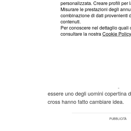
Il voto negativo è più che gi
Izzo 4,5
personalizzata. Creare profili per 
sotto la nord. Anzichè randellare co
Misurare le prestazioni degli annun
combinazione di dati provenienti da 
all'aria i sacrifici della squadra, c
contenuti.
pareggiato.
Per conoscere nel dettaglio quali c
consultare la nostra
Cookie Policy
Ha preso una giostra 
Burdisso 4,5
baracconi alla Foce.
Da Valencia a Genova, m
Orban 4,5
Qualcuno gli dica che non gioca ne
Da lui nasce il gol d
Edenilson 6,5
essere uno degli uomini copertina di
cross hanno fatto cambiare idea.