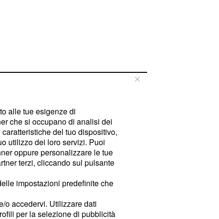
tto alle tue esigenze di
er che si occupano di analisi dei
caratteristiche del tuo dispositivo,
 utilizzo dei loro servizi. Puoi
ner oppure personalizzare le tue
tner terzi, cliccando sul pulsante
delle impostazioni predefinite che
e/o accedervi. Utilizzare dati
rofili per la selezione di pubblicità