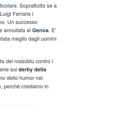
ticolare
. Soprattutto se a
Luigi Ferraris i
uno. Un successo
re annullata al
. E'
Genoa
retata meglio dagli uomini
tta dei rossoblu contro i
erie sul
derby della
mo dello humor nei
, perchè crediamo in