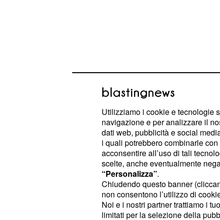
Utilizziamo i cookie e tecnologie s
navigazione e per analizzare il no
Perin fa miracoli, Pa
dati web, pubblicità e social media,
i quali potrebbero combinarle con a
un calciatore?
acconsentire all’uso di tali tecnol
scelte, anche eventualmente negand
Il suo paratone sul r
Mattia Perin 8
“Personalizza”
.
assomiglia ad uno dei miracoli di pa
Chiudendo questo banner (clicca
non consentono l’utilizzo di cookie 
grandi interventi.
Noi e i nostri partner trattiamo i t
limitati per la selezione della pubb