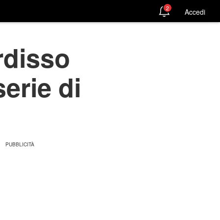
2
Accedi
rdisso
serie di