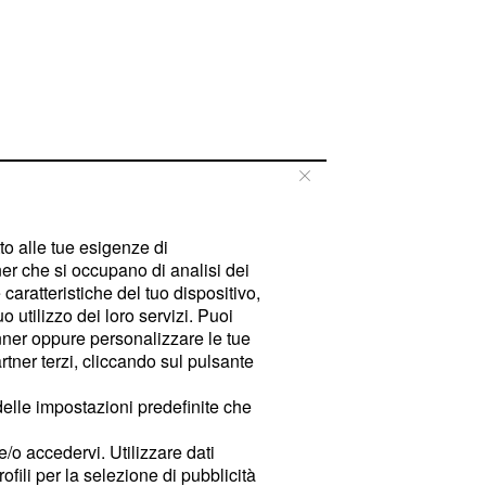
tto alle tue esigenze di
er che si occupano di analisi dei
caratteristiche del tuo dispositivo,
 utilizzo dei loro servizi. Puoi
ner oppure personalizzare le tue
tner terzi, cliccando sul pulsante
delle impostazioni predefinite che
e/o accedervi. Utilizzare dati
rofili per la selezione di pubblicità