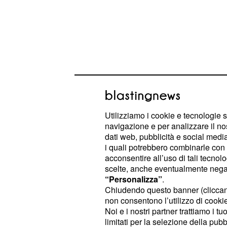
L'isolazionista Trump 
Utilizziamo i cookie e tecnologie s
navigazione e per analizzare il no
Non che il presidente americano no
dati web, pubblicità e social media,
i quali potrebbero combinarle con a
motivazioni concrete per lamentarsi d
acconsentire all’uso di tali tecnol
contributi di alcuni altri paesi memb
scelte, anche eventualmente negand
letteralmente acceso quello che d
“Personalizza”
.
Chiudendo questo banner (clicca
d'allarme
ed il rischio secessione
non consentono l’utilizzo di cookie 
atteggiamento da padrone di casa 
Noi e i nostri partner trattiamo i t
raffigurato), Trump ha minato la stab
limitati per la selezione della pubb