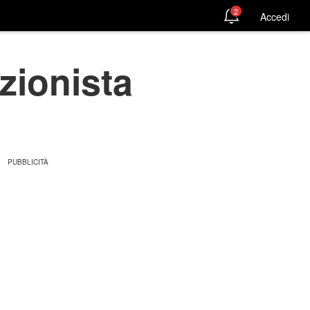
2
Accedi
azionista