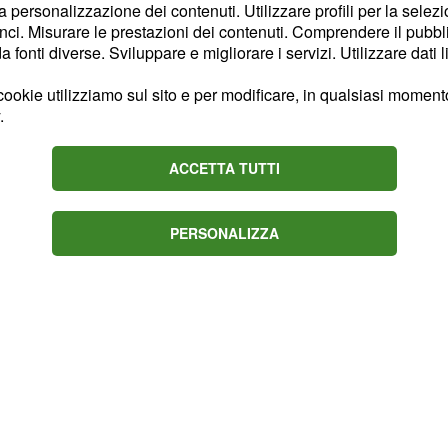
la personalizzazione dei contenuti. Utilizzare profili per la selez
t'anni, chiedendo
ci. Misurare le prestazioni dei contenuti. Comprendere il pubblic
e minacciando gli
fonti diverse. Sviluppare e migliorare i servizi. Utilizzare dati l
.
io destino
ookie utilizziamo sul sito e per modificare, in qualsiasi momento,
.
ato un'ondata di
ui principali leader hanno
ACCETTA TUTTI
,
tonomo per la difesa
cano non avesse soltanto
PERSONALIZZA