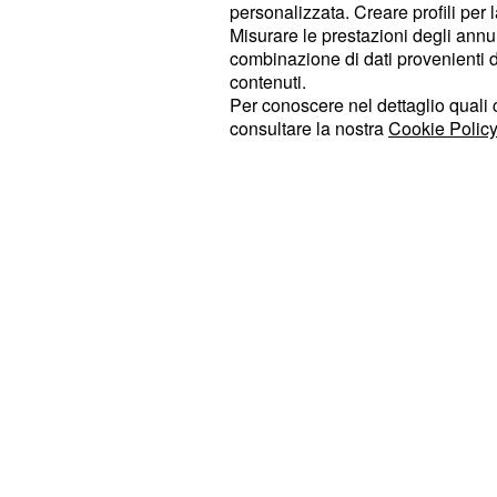
personalizzata. Creare profili per 
rafforzata nel corso degli ultimi ven
Misurare le prestazioni degli annun
incessantemente i contributi dovuti 
combinazione di dati provenienti da 
insolventi di
abbandonarli al propr
contenuti.
Per conoscere nel dettaglio quali c
consultare la nostra
Cookie Policy
La manovra Trump ha dunque gener
risentimento tra i paesi europei, i c
deciso di avviare un
programma au
nel caso in cui il presidente ameri
bluffato.