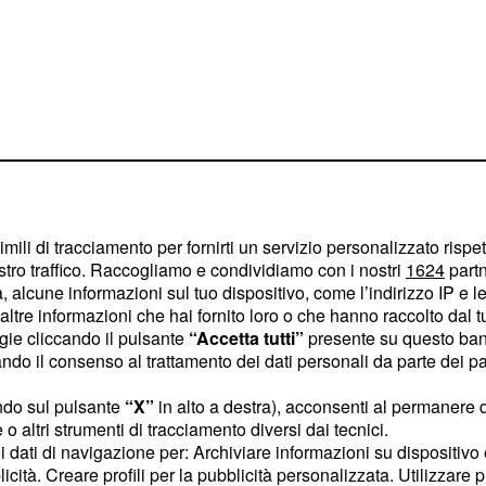
e i paesi Nato
imili di tracciamento per fornirti un servizio personalizzato rispe
stro traffico. Raccogliamo e condividiamo con i nostri
1624
partn
n disponesse di
 alcune informazioni sul tuo dispositivo, come l’indirizzo IP e le 
ltre informazioni che hai fornito loro o che hanno raccolto dal tuo
egli insufficienti
ogie cliccando il pulsante
“Accetta tutti”
presente su questo ban
ri, ma i toni usati hanno
o il consenso al trattamento dei dati personali da parte dei par
efiniremmo un campanello
ndo sul pulsante
“X”
in alto a destra), acconsenti al permanere 
. Con il suo
o altri strumenti di tracciamento diversi dai tecnici.
(così come viene
uoi dati di navigazione per: Archiviare informazioni su dispositivo 
ilità raggiunta e
licità. Creare profili per la pubblicità personalizzata. Utilizzare p