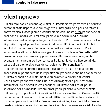
contro le fake news
ABOUT
LINEA EDITORIALE
Utilizziamo i cookie e tecnologie simili di tracciamento per fornirti un servizio
Questa sezione offre informazioni trasparenti su Blasting
personalizzato rispetto alle tue esigenze di navigazione e per analizzare il
nostro traffico. Raccogliamo e condividiamo con i nostri
1624
partner che si
News, sui nostri processi editoriali e su come ci impegniamo a
occupano di analisi dei dati web, pubblicità e social media, alcune
creare news di qualità. Inoltre, afferma la nostra aderenza a
informazioni sul tuo dispositivo, come l’indirizzo IP e le caratteristiche del tuo
‘Trust Project - News with Integrity’
Blasting News non è
dispositivo, i quali potrebbero combinarle con altre informazioni che hai
ancora membro del programma, ma ha richiesto di farne
fornito loro o che hanno raccolto dal tuo utilizzo dei loro servizi. Puoi
parte; Trust Project non ha ancora effettuato una verifica di
acconsentire all’uso di tali tecnologie cliccando il pulsante
“Accetta tutti”
conformità agli standard.
presente su questo banner oppure personalizzare le tue scelte, anche
eventualmente negando il consenso al trattamento dei dati personali da
parte dei partner terzi, cliccando sul pulsante
“Personalizza”
.
Su di noi
Chiudendo questo banner (cliccando sul pulsante
“X”
in alto a destra),
acconsenti al permanere delle impostazioni predefinite che non consentono
Team editoriale
l’utilizzo di cookie o altri strumenti di tracciamento diversi dai tecnici.
Noi e i nostri partner trattiamo i tuoi dati di navigazione per: Archiviare
Corporate
informazioni su dispositivo e/o accedervi. Utilizzare dati limitati per la
selezione della pubblicità. Creare profili per la pubblicità personalizzata.
Redazione
Utilizzare profili per la selezione di pubblicità personalizzata. Creare profili
per la personalizzazione dei contenuti. Utilizzare profili per la selezione di
Informativa Privacy
contenuti personalizzati. Misurare le prestazioni degli annunci. Misurare le
prestazioni dei contenuti. Comprendere il pubblico attraverso statistiche o la