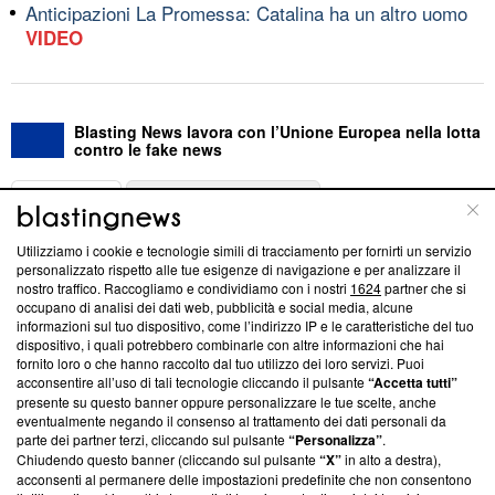
Anticipazioni La Promessa: Catalina ha un altro uomo
VIDEO
Blasting News lavora con l’Unione Europea nella lotta
contro le fake news
ABOUT
LINEA EDITORIALE
Utilizziamo i cookie e tecnologie simili di tracciamento per fornirti un servizio
Questa sezione offre informazioni trasparenti su Blasting
personalizzato rispetto alle tue esigenze di navigazione e per analizzare il
nostro traffico. Raccogliamo e condividiamo con i nostri
1624
partner che si
News, sui nostri processi editoriali e su come ci impegniamo a
occupano di analisi dei dati web, pubblicità e social media, alcune
creare news di qualità. Inoltre, afferma la nostra aderenza a
informazioni sul tuo dispositivo, come l’indirizzo IP e le caratteristiche del tuo
‘Trust Project - News with Integrity’
Blasting News non è
dispositivo, i quali potrebbero combinarle con altre informazioni che hai
ancora membro del programma, ma ha richiesto di farne
fornito loro o che hanno raccolto dal tuo utilizzo dei loro servizi. Puoi
parte; Trust Project non ha ancora effettuato una verifica di
acconsentire all’uso di tali tecnologie cliccando il pulsante
“Accetta tutti”
conformità agli standard.
presente su questo banner oppure personalizzare le tue scelte, anche
eventualmente negando il consenso al trattamento dei dati personali da
parte dei partner terzi, cliccando sul pulsante
“Personalizza”
.
Su di noi
Chiudendo questo banner (cliccando sul pulsante
“X”
in alto a destra),
acconsenti al permanere delle impostazioni predefinite che non consentono
Team editoriale