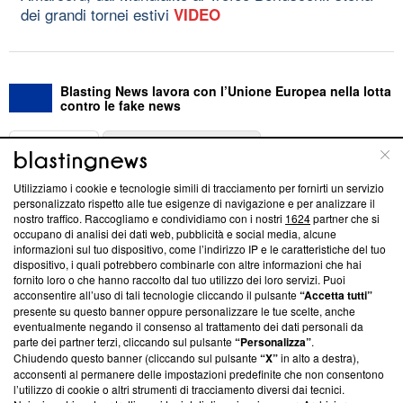
dei grandi tornei estivi
VIDEO
Blasting News lavora con l’Unione Europea nella lotta
contro le fake news
ABOUT
LINEA EDITORIALE
Utilizziamo i cookie e tecnologie simili di tracciamento per fornirti un servizio
Questa sezione offre informazioni trasparenti su Blasting
personalizzato rispetto alle tue esigenze di navigazione e per analizzare il
nostro traffico. Raccogliamo e condividiamo con i nostri
1624
partner che si
News, sui nostri processi editoriali e su come ci impegniamo a
occupano di analisi dei dati web, pubblicità e social media, alcune
creare news di qualità. Inoltre, afferma la nostra aderenza a
informazioni sul tuo dispositivo, come l’indirizzo IP e le caratteristiche del tuo
‘Trust Project - News with Integrity’
Blasting News non è
dispositivo, i quali potrebbero combinarle con altre informazioni che hai
ancora membro del programma, ma ha richiesto di farne
fornito loro o che hanno raccolto dal tuo utilizzo dei loro servizi. Puoi
parte; Trust Project non ha ancora effettuato una verifica di
acconsentire all’uso di tali tecnologie cliccando il pulsante
“Accetta tutti”
conformità agli standard.
presente su questo banner oppure personalizzare le tue scelte, anche
eventualmente negando il consenso al trattamento dei dati personali da
parte dei partner terzi, cliccando sul pulsante
“Personalizza”
.
Su di noi
Chiudendo questo banner (cliccando sul pulsante
“X”
in alto a destra),
acconsenti al permanere delle impostazioni predefinite che non consentono
Team editoriale
l’utilizzo di cookie o altri strumenti di tracciamento diversi dai tecnici.