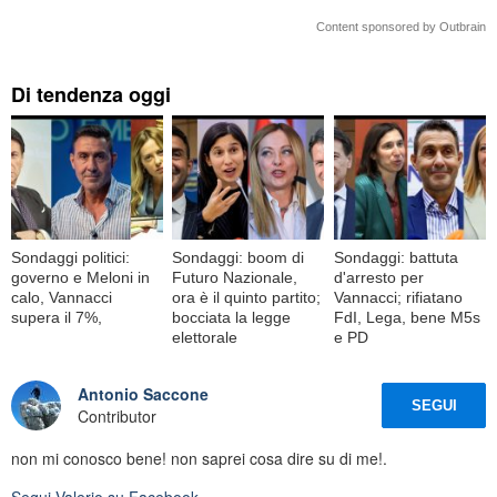
Content sponsored by Outbrain
Di tendenza oggi
Sondaggi politici:
Sondaggi: boom di
Sondaggi: battuta
governo e Meloni in
Futuro Nazionale,
d'arresto per
calo, Vannacci
ora è il quinto partito;
Vannacci; rifiatano
supera il 7%,
bocciata la legge
FdI, Lega, bene M5s
elettorale
e PD
Antonio Saccone
SEGUI
Contributor
non mi conosco bene! non saprei cosa dire su di me!.
Segui
Valerio
su Facebook