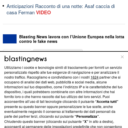
Anticipazioni Racconto di una notte: Asaf caccia di
casa Ferman
VIDEO
Blasting News lavora con l’Unione Europea nella lotta
contro le fake news
ABOUT
LINEA EDITORIALE
Utilizziamo i cookie e tecnologie simili di tracciamento per fornirti un servizio
Questa sezione offre informazioni trasparenti su Blasting
personalizzato rispetto alle tue esigenze di navigazione e per analizzare il
nostro traffico. Raccogliamo e condividiamo con i nostri
1624
partner che si
News, sui nostri processi editoriali e su come ci impegniamo a
occupano di analisi dei dati web, pubblicità e social media, alcune
creare news di qualità. Inoltre, afferma la nostra aderenza a
informazioni sul tuo dispositivo, come l’indirizzo IP e le caratteristiche del tuo
‘Trust Project - News with Integrity’
Blasting News non è
dispositivo, i quali potrebbero combinarle con altre informazioni che hai
ancora membro del programma, ma ha richiesto di farne
fornito loro o che hanno raccolto dal tuo utilizzo dei loro servizi. Puoi
parte; Trust Project non ha ancora effettuato una verifica di
acconsentire all’uso di tali tecnologie cliccando il pulsante
“Accetta tutti”
conformità agli standard.
presente su questo banner oppure personalizzare le tue scelte, anche
eventualmente negando il consenso al trattamento dei dati personali da
parte dei partner terzi, cliccando sul pulsante
“Personalizza”
.
Su di noi
Chiudendo questo banner (cliccando sul pulsante
“X”
in alto a destra),
acconsenti al permanere delle impostazioni predefinite che non consentono
Team editoriale