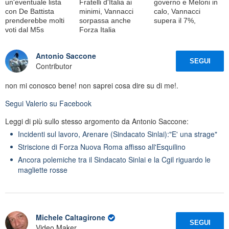
un'eventuale lista
Fratelli d'Italia ai
governo e Meloni in
con De Battista
minimi, Vannacci
calo, Vannacci
prenderebbe molti
sorpassa anche
supera il 7%,
voti dal M5s
Forza Italia
Antonio Saccone
SEGUI
Contributor
non mi conosco bene! non saprei cosa dire su di me!.
Segui
Valerio
su Facebook
Leggi di più sullo stesso argomento da Antonio Saccone:
Incidenti sul lavoro, Arenare (Sindacato Sinlai):"E' una strage"
Striscione di Forza Nuova Roma affisso all'Esquilino
Ancora polemiche tra il Sindacato Sinlai e la Cgil riguardo le
magliette rosse
Michele Caltagirone
SEGUI
Video Maker