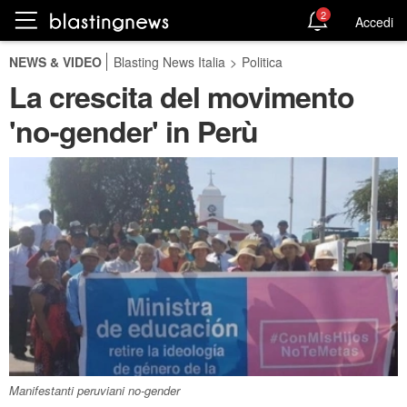
2
Accedi
NEWS & VIDEO
Blasting News Italia
>
Politica
La crescita del movimento
'no-gender' in Perù
Manifestanti peruviani no-gender