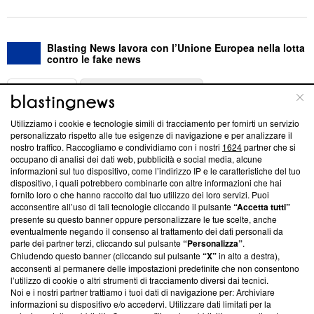
Blasting News lavora con l’Unione Europea nella lotta
contro le fake news
ABOUT
LINEA EDITORIALE
Utilizziamo i cookie e tecnologie simili di tracciamento per fornirti un servizio
Questa sezione offre informazioni trasparenti su Blasting
personalizzato rispetto alle tue esigenze di navigazione e per analizzare il
nostro traffico. Raccogliamo e condividiamo con i nostri
1624
partner che si
News, sui nostri processi editoriali e su come ci impegniamo a
occupano di analisi dei dati web, pubblicità e social media, alcune
creare news di qualità. Inoltre, afferma la nostra aderenza a
informazioni sul tuo dispositivo, come l’indirizzo IP e le caratteristiche del tuo
‘Trust Project - News with Integrity’
Blasting News non è
dispositivo, i quali potrebbero combinarle con altre informazioni che hai
ancora membro del programma, ma ha richiesto di farne
fornito loro o che hanno raccolto dal tuo utilizzo dei loro servizi. Puoi
parte; Trust Project non ha ancora effettuato una verifica di
acconsentire all’uso di tali tecnologie cliccando il pulsante
“Accetta tutti”
conformità agli standard.
presente su questo banner oppure personalizzare le tue scelte, anche
eventualmente negando il consenso al trattamento dei dati personali da
parte dei partner terzi, cliccando sul pulsante
“Personalizza”
.
Su di noi
Chiudendo questo banner (cliccando sul pulsante
“X”
in alto a destra),
acconsenti al permanere delle impostazioni predefinite che non consentono
Team editoriale
l’utilizzo di cookie o altri strumenti di tracciamento diversi dai tecnici.
Noi e i nostri partner trattiamo i tuoi dati di navigazione per: Archiviare
Corporate
informazioni su dispositivo e/o accedervi. Utilizzare dati limitati per la