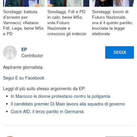
Sondaggi: battuta
Sondaggi, FdI e PD
Sondaggi: boom di
d'arresto per
in calo, bene M5s;
Futuro Nazionale,
Vannacci; rifiatano
vola Futuro
ora è il quinto partito;
FdI, Lega, bene M5s
Nazionale e
bocciata la legge
e PD
crescono gli indecisi
elettorale
EP
SEGUI
Contributor
Aspirante giornalista.
Segui
E
su Facebook
Leggi di più sullo stesso argomento da EP:
In Marocco le donne protestano contro la poligamia
Il candidato premier Di Maio lavora alla squadra di governo
Cos'è AfD, il terzo partito in Germania