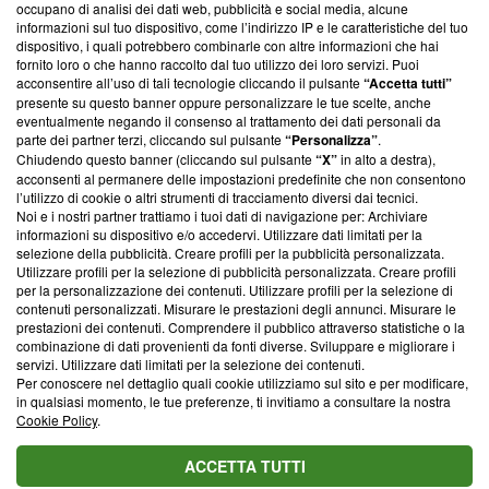
occupano di analisi dei dati web, pubblicità e social media, alcune
creare news di qualità. Inoltre, afferma la nostra aderenza a
informazioni sul tuo dispositivo, come l’indirizzo IP e le caratteristiche del tuo
‘Trust Project - News with Integrity’
Blasting News non è
dispositivo, i quali potrebbero combinarle con altre informazioni che hai
ancora membro del programma, ma ha richiesto di farne
fornito loro o che hanno raccolto dal tuo utilizzo dei loro servizi. Puoi
parte; Trust Project non ha ancora effettuato una verifica di
acconsentire all’uso di tali tecnologie cliccando il pulsante
“Accetta tutti”
conformità agli standard.
presente su questo banner oppure personalizzare le tue scelte, anche
eventualmente negando il consenso al trattamento dei dati personali da
parte dei partner terzi, cliccando sul pulsante
“Personalizza”
.
Su di noi
Chiudendo questo banner (cliccando sul pulsante
“X”
in alto a destra),
acconsenti al permanere delle impostazioni predefinite che non consentono
Team editoriale
l’utilizzo di cookie o altri strumenti di tracciamento diversi dai tecnici.
Noi e i nostri partner trattiamo i tuoi dati di navigazione per: Archiviare
Corporate
informazioni su dispositivo e/o accedervi. Utilizzare dati limitati per la
selezione della pubblicità. Creare profili per la pubblicità personalizzata.
Redazione
Utilizzare profili per la selezione di pubblicità personalizzata. Creare profili
per la personalizzazione dei contenuti. Utilizzare profili per la selezione di
Informativa Privacy
contenuti personalizzati. Misurare le prestazioni degli annunci. Misurare le
prestazioni dei contenuti. Comprendere il pubblico attraverso statistiche o la
Cookie Policy
combinazione di dati provenienti da fonti diverse. Sviluppare e migliorare i
servizi. Utilizzare dati limitati per la selezione dei contenuti.
Blasting SA, IDI CHE-247.845.224, Via Carlo Frasca, 3 - 6900
Per conoscere nel dettaglio quali cookie utilizziamo sul sito e per modificare,
Lugano (Svizzera) Tel:
+39 0690258937
in qualsiasi momento, le tue preferenze, ti invitiamo a consultare la nostra
Cookie Policy
.
© 2026 Blasting News
ACCETTA TUTTI