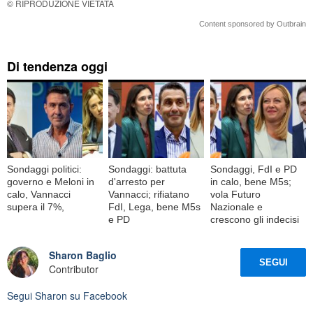
© RIPRODUZIONE VIETATA
Content sponsored by Outbrain
Di tendenza oggi
Sondaggi politici:
Sondaggi: battuta
Sondaggi, FdI e PD
governo e Meloni in
d'arresto per
in calo, bene M5s;
calo, Vannacci
Vannacci; rifiatano
vola Futuro
supera il 7%,
FdI, Lega, bene M5s
Nazionale e
e PD
crescono gli indecisi
Sharon Baglio
SEGUI
Contributor
Segui
Sharon
su Facebook