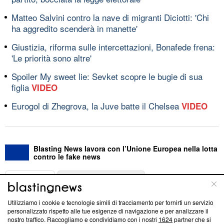
Matteo Salvini contro la nave di migranti Diciotti: 'Chi
ha aggredito scenderà in manette'
Giustizia, riforma sulle intercettazioni, Bonafede frena:
'Le priorità sono altre'
Spoiler My sweet lie: Sevket scopre le bugie di sua
figlia
VIDEO
Eurogol di Zhegrova, la Juve batte il Chelsea
VIDEO
Blasting News lavora con l’Unione Europea nella lotta
contro le fake news
ABOUT
LINEA EDITORIALE
Utilizziamo i cookie e tecnologie simili di tracciamento per fornirti un servizio
Questa sezione offre informazioni trasparenti su Blasting
personalizzato rispetto alle tue esigenze di navigazione e per analizzare il
nostro traffico. Raccogliamo e condividiamo con i nostri
1624
partner che si
News, sui nostri processi editoriali e su come ci impegniamo a