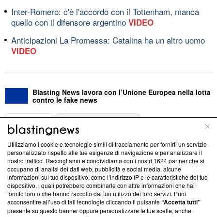
Inter-Romero: c'è l'accordo con il Tottenham, manca
quello con il difensore argentino
VIDEO
Anticipazioni La Promessa: Catalina ha un altro uomo
VIDEO
Blasting News lavora con l’Unione Europea nella lotta
contro le fake news
ABOUT
LINEA EDITORIALE
Utilizziamo i cookie e tecnologie simili di tracciamento per fornirti un servizio
Questa sezione offre informazioni trasparenti su Blasting
personalizzato rispetto alle tue esigenze di navigazione e per analizzare il
nostro traffico. Raccogliamo e condividiamo con i nostri
1624
partner che si
News, sui nostri processi editoriali e su come ci impegniamo a
occupano di analisi dei dati web, pubblicità e social media, alcune
creare news di qualità. Inoltre, afferma la nostra aderenza a
informazioni sul tuo dispositivo, come l’indirizzo IP e le caratteristiche del tuo
‘Trust Project - News with Integrity’
Blasting News non è
dispositivo, i quali potrebbero combinarle con altre informazioni che hai
ancora membro del programma, ma ha richiesto di farne
fornito loro o che hanno raccolto dal tuo utilizzo dei loro servizi. Puoi
parte; Trust Project non ha ancora effettuato una verifica di
acconsentire all’uso di tali tecnologie cliccando il pulsante
“Accetta tutti”
conformità agli standard.
presente su questo banner oppure personalizzare le tue scelte, anche