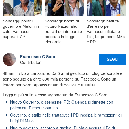
Sondaggi politici:
Sondaggi: boom di
Sondaggi: battuta
governo e Meloni in
Futuro Nazionale,
d'arresto per
calo, Vannacci
ora è il quinto partito;
Vannacci; rifiatano
supera il 7%,
bocciata la legge
FdI, Lega, bene M5s
elettorale
e PD
Francesco C Soro
SEGUI
Contributor
48 anni, vivo a Lanzarote. Da 5 anni gestisco un blog personale e
sono seguito da oltre 600 mila persone su Facebook. Sono un
lettore onnivoro. Appassionato di politica e attualità.
Leggi di più sullo stesso argomento da Francesco C Soro:
Nuovo Governo, dissensi nel PD: Calenda si dimette con
polemica, Richetti vota 'no'
Governo, è stallo nelle trattative: il PD incolpa le 'ambizioni' di
Luigi Di Maio
Nuovo governo, accordo a rischio: Di Maio accusa il Pd di