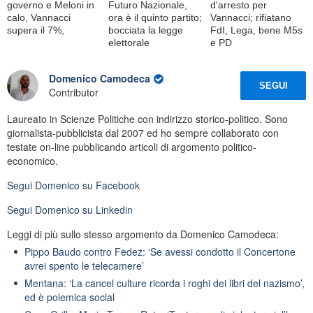
governo e Meloni in
Futuro Nazionale,
d'arresto per
calo, Vannacci
ora è il quinto partito;
Vannacci; rifiatano
supera il 7%,
bocciata la legge
FdI, Lega, bene M5s
elettorale
e PD
Domenico Camodeca
SEGUI
Contributor
Laureato in Scienze Politiche con indirizzo storico-politico. Sono
giornalista-pubblicista dal 2007 ed ho sempre collaborato con
testate on-line pubblicando articoli di argomento politico-
economico.
Segui
Domenico
su Facebook
Segui
Domenico
su Linkedin
Leggi di più sullo stesso argomento da Domenico Camodeca:
Pippo Baudo contro Fedez: ‘Se avessi condotto il Concertone
avrei spento le telecamere’
Mentana: ‘La cancel culture ricorda i roghi dei libri del nazismo’,
ed è polemica social