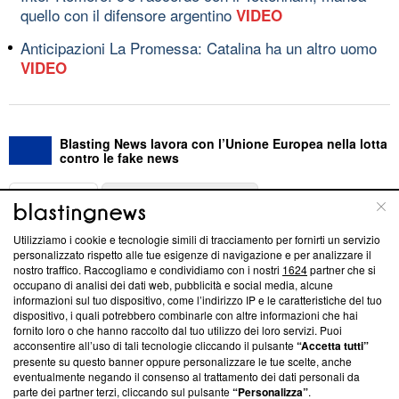
quello con il difensore argentino
VIDEO
Anticipazioni La Promessa: Catalina ha un altro uomo
VIDEO
Blasting News lavora con l’Unione Europea nella lotta
contro le fake news
ABOUT
LINEA EDITORIALE
Utilizziamo i cookie e tecnologie simili di tracciamento per fornirti un servizio
Questa sezione offre informazioni trasparenti su Blasting
personalizzato rispetto alle tue esigenze di navigazione e per analizzare il
nostro traffico. Raccogliamo e condividiamo con i nostri
1624
partner che si
News, sui nostri processi editoriali e su come ci impegniamo a
occupano di analisi dei dati web, pubblicità e social media, alcune
creare news di qualità. Inoltre, afferma la nostra aderenza a
informazioni sul tuo dispositivo, come l’indirizzo IP e le caratteristiche del tuo
‘Trust Project - News with Integrity’
Blasting News non è
dispositivo, i quali potrebbero combinarle con altre informazioni che hai
ancora membro del programma, ma ha richiesto di farne
fornito loro o che hanno raccolto dal tuo utilizzo dei loro servizi. Puoi
parte; Trust Project non ha ancora effettuato una verifica di
acconsentire all’uso di tali tecnologie cliccando il pulsante
“Accetta tutti”
conformità agli standard.
presente su questo banner oppure personalizzare le tue scelte, anche
eventualmente negando il consenso al trattamento dei dati personali da
parte dei partner terzi, cliccando sul pulsante
“Personalizza”
.
Su di noi