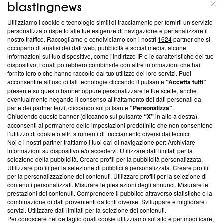
ABOUT
LINEA EDITORIALE
Utilizziamo i cookie e tecnologie simili di tracciamento per fornirti un servizio
Questa sezione offre informazioni trasparenti su Blasting
personalizzato rispetto alle tue esigenze di navigazione e per analizzare il
nostro traffico. Raccogliamo e condividiamo con i nostri
1624
partner che si
News, sui nostri processi editoriali e su come ci impegniamo a
occupano di analisi dei dati web, pubblicità e social media, alcune
creare news di qualità. Inoltre, afferma la nostra aderenza a
informazioni sul tuo dispositivo, come l’indirizzo IP e le caratteristiche del tuo
‘Trust Project - News with Integrity’
Blasting News non è
dispositivo, i quali potrebbero combinarle con altre informazioni che hai
ancora membro del programma, ma ha richiesto di farne
fornito loro o che hanno raccolto dal tuo utilizzo dei loro servizi. Puoi
parte; Trust Project non ha ancora effettuato una verifica di
acconsentire all’uso di tali tecnologie cliccando il pulsante
“Accetta tutti”
conformità agli standard.
presente su questo banner oppure personalizzare le tue scelte, anche
eventualmente negando il consenso al trattamento dei dati personali da
parte dei partner terzi, cliccando sul pulsante
“Personalizza”
.
Su di noi
Chiudendo questo banner (cliccando sul pulsante
“X”
in alto a destra),
acconsenti al permanere delle impostazioni predefinite che non consentono
Team editoriale
l’utilizzo di cookie o altri strumenti di tracciamento diversi dai tecnici.
Noi e i nostri partner trattiamo i tuoi dati di navigazione per: Archiviare
Corporate
informazioni su dispositivo e/o accedervi. Utilizzare dati limitati per la
selezione della pubblicità. Creare profili per la pubblicità personalizzata.
Redazione
Utilizzare profili per la selezione di pubblicità personalizzata. Creare profili
per la personalizzazione dei contenuti. Utilizzare profili per la selezione di
Informativa Privacy
contenuti personalizzati. Misurare le prestazioni degli annunci. Misurare le
prestazioni dei contenuti. Comprendere il pubblico attraverso statistiche o la
Cookie Policy
combinazione di dati provenienti da fonti diverse. Sviluppare e migliorare i
servizi. Utilizzare dati limitati per la selezione dei contenuti.
Blasting SA, IDI CHE-247.845.224, Via Carlo Frasca, 3 - 6900
Per conoscere nel dettaglio quali cookie utilizziamo sul sito e per modificare,