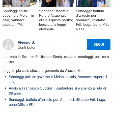
Sondaggi politici:
Sondaggi: boom di
Sondaggi: battuta
governo e Meloni in
Futuro Nazionale,
d'arresto per
calo, Vannacci
ora è il quinto partito;
Vannacci; rifiatano
supera il 7%,
bocciata la legge
FdI, Lega, bene M5s
elettorale
e PD
Alessio B.
SEGUI
Contributor
Laureato in Scienze Politiche e Storia, scrivo di sondaggi, politica e
musica.
Leggi di più sullo stesso argomento da Alessio B.:
Sondaggi politici: governo e Meloni in calo, Vannacci supera il
7%,
Addio a Francesco Guccini: il cantautore si è spento all'età di
86 anni
Sondaggi: battuta d'arresto per Vannacci; rifiatano FdI, Lega,
bene M5s e PD