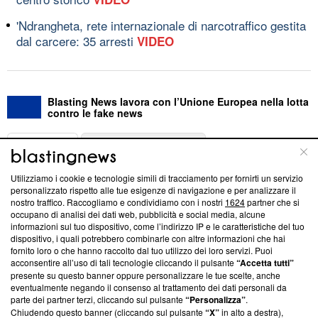
'Ndrangheta, rete internazionale di narcotraffico gestita
dal carcere: 35 arresti
VIDEO
Blasting News lavora con l’Unione Europea nella lotta
contro le fake news
ABOUT
LINEA EDITORIALE
Utilizziamo i cookie e tecnologie simili di tracciamento per fornirti un servizio
Questa sezione offre informazioni trasparenti su Blasting
personalizzato rispetto alle tue esigenze di navigazione e per analizzare il
nostro traffico. Raccogliamo e condividiamo con i nostri
1624
partner che si
News, sui nostri processi editoriali e su come ci impegniamo a
occupano di analisi dei dati web, pubblicità e social media, alcune
creare news di qualità. Inoltre, afferma la nostra aderenza a
informazioni sul tuo dispositivo, come l’indirizzo IP e le caratteristiche del tuo
‘Trust Project - News with Integrity’
Blasting News non è
dispositivo, i quali potrebbero combinarle con altre informazioni che hai
ancora membro del programma, ma ha richiesto di farne
fornito loro o che hanno raccolto dal tuo utilizzo dei loro servizi. Puoi
parte; Trust Project non ha ancora effettuato una verifica di
acconsentire all’uso di tali tecnologie cliccando il pulsante
“Accetta tutti”
conformità agli standard.
presente su questo banner oppure personalizzare le tue scelte, anche
eventualmente negando il consenso al trattamento dei dati personali da
parte dei partner terzi, cliccando sul pulsante
“Personalizza”
.
Su di noi
Chiudendo questo banner (cliccando sul pulsante
“X”
in alto a destra),